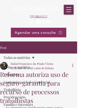
(19) 3863-5111
Agendar uma consulta
Post
Todas as matérias
Rafael Francisco do Prado Vieira
Todas as matérias
22 de jan. de 2018
3 min de leitura
Reforma autoriza uso de
Tributário
seguro-garantia para
Contencioso Cível e Comercial
Trabalhista
recurso de processos
Previdenciário
trabalhistas
Família e Sucessões
 As empresas ganharam uma nova 