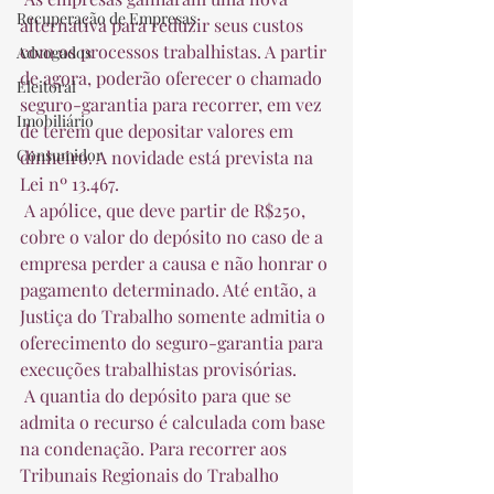
Recuperação de Empresas
alternativa para reduzir seus custos 
com os processos trabalhistas. A partir 
Advogados
de agora, poderão oferecer o chamado 
Eleitoral
seguro-garantia para recorrer, em vez 
Imobiliário
de terem que depositar valores em 
Consumidor
dinheiro. A novidade está prevista na 
Lei nº 13.467.  
 A apólice, que deve partir de R$250, 
cobre o valor do depósito no caso de a 
empresa perder a causa e não honrar o 
pagamento determinado. Até então, a 
Justiça do Trabalho somente admitia o 
oferecimento do seguro-garantia para 
execuções trabalhistas provisórias.  
 A quantia do depósito para que se 
admita o recurso é calculada com base 
na condenação. Para recorrer aos 
Tribunais Regionais do Trabalho 