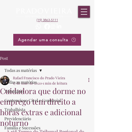
(19) 3863-5111
Agendar uma consulta
Post
Todas as matérias
Rafael Francisco do Prado Vieira
Todas as matérias
17 de mar. de 2020
1 min de leitura
Cuidadora que dorme no
Tributário
emprego tem direito a
Contencioso Cível e Comercial
Trabalhista
horas extras e adicional
Previdenciário
noturno
Família e Sucessões
 A 16ª Turma do Tribunal Regional do 