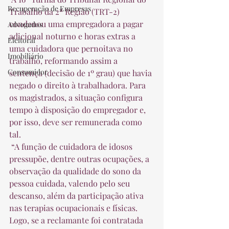
Recuperação de Empresas
Trabalho da 2ª Região (TRT-2) 
condenou uma empregadora a pagar 
Advogados
adicional noturno e horas extras a 
Eleitoral
uma cuidadora que pernoitava no 
Imobiliário
trabalho, reformando assim a 
Consumidor
sentença (decisão de 1º grau) que havia 
negado o direito à trabalhadora. Para 
os magistrados, a situação configura 
tempo à disposição do empregador e, 
por isso, deve ser remunerada como 
tal.  
 “A função de cuidadora de idosos 
pressupõe, dentre outras ocupações, a 
observação da qualidade do sono da 
pessoa cuidada, valendo pelo seu 
descanso, além da participação ativa 
nas terapias ocupacionais e físicas. 
Logo, se a reclamante foi contratada 