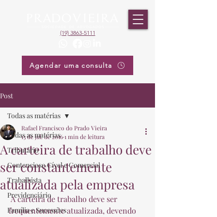
(19) 3863-5111
Agendar uma consulta
Post
Todas as matérias
Rafael Francisco do Prado Vieira
Todas as matérias
13 de jul. de 2016
1 min de leitura
A carteira de trabalho deve
Tributário
ser constantemente
Contencioso Cível e Comercial
Trabalhista
atualizada pela empresa
Previdenciário
 A carteira de trabalho deve ser 
Família e Sucessões
frequentemente atualizada, devendo 