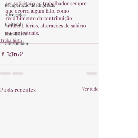
ser solicitada ao trabalhador sempre 
Recuperação de Empresas
que ocorra algum fato, como 
Advogados
recolhimento da contribuição 
Eleitoral
sindical, férias, alterações de salário 
ou contratuais. 
Imobiliário
Trabalhista
Consumidor
Posts recentes
Ver tudo