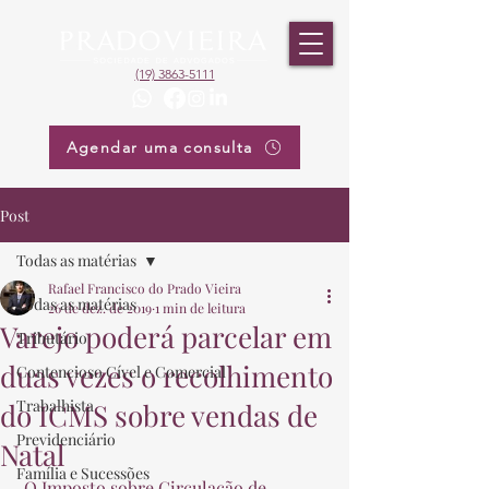
(19) 3863-5111
Agendar uma consulta
Post
Todas as matérias
Rafael Francisco do Prado Vieira
Todas as matérias
26 de dez. de 2019
1 min de leitura
Varejo poderá parcelar em
Tributário
duas vezes o recolhimento
Contencioso Cível e Comercial
Trabalhista
do ICMS sobre vendas de
Previdenciário
Natal
Família e Sucessões
 O Imposto sobre Circulação de 