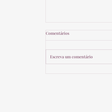
Comentários
Escreva um comentário
Novo Entendimento da
Receita Federal sobre VGBL e
Imposto de Renda