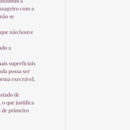
 assumiu a 
ssageiro com a 
não se 
 que não houve 
ado a 
is superficiais 
nda possa ser 
orma execrável, 
stado de 
 o que justifica 
a de primeiro 