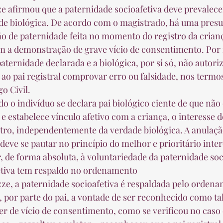
ze afirmou que a paternidade socioafetiva deve prevalec
de biológica. De acordo com o magistrado, há uma presu
o de paternidade feita no momento do registro da criança
m a demonstração de grave vício de consentimento. Por i
aternidade declarada e a biológica, por si só, não autoriz
 ao pai registral comprovar erro ou falsidade, nos termos
o Civil. 
o o indivíduo se declara pai biológico ciente de que não
) e estabelece vínculo afetivo com a criança, o interesse 
tro, independentemente da verdade biológica. A anulação
 deve se pautar no princípio do melhor e prioritário inte
 de forma absoluta, à voluntariedade da paternidade soci
etiva tem respaldo no ordenamento
ze, a paternidade socioafetiva é respaldada pelo ordena
, por parte do pai, a vontade de ser reconhecido como tal
r de vício de consentimento, como se verificou no caso