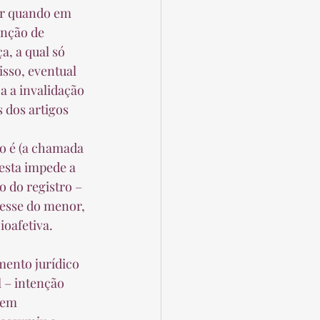
er quando em 
nção de 
, a qual só 
sso, eventual 
a a invalidação 
 dos artigos 
 o é (a chamada 
desta impede a 
 do registro – 
resse do menor, 
oafetiva. 
mento jurídico 
 – intenção 
 em 