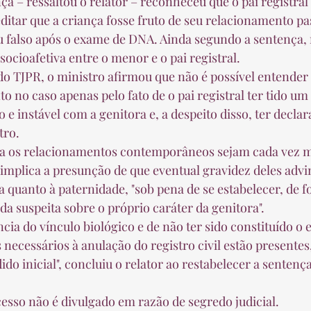
ça – ressaltou o relator – reconheceu que o pai registral
ditar que a criança fosse fruto de seu relacionamento pa
u falso após o exame de DNA. Ainda segundo a sentença, 
ocioafetiva entre o menor e o pai registral. 
o TJPR, o ministro afirmou que não é possível entender
 no caso apenas pelo fato de o pai registral ter tido um 
e instável com a genitora e, a despeito disso, ter declar
tro. 
ra os relacionamentos contemporâneos sejam cada vez ma
 implica a presunção de que eventual gravidez deles advi
 quanto à paternidade, "sob pena de se estabelecer, de f
a suspeita sobre o próprio caráter da genitora". 
ia do vínculo biológico e de não ter sido constituído o e
s necessários à anulação do registro civil estão presentes,
do inicial", concluiu o relator ao restabelecer a sentenç
sso não é divulgado em razão de segredo judicial. 