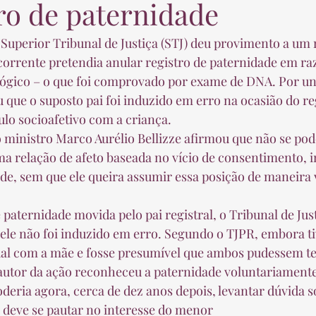
ro de paternidade
Superior Tribunal de Justiça (STJ) deu provimento a um 
corrente pretendia anular registro de paternidade em ra
ológico – o que foi comprovado por exame de DNA. Por u
 que o suposto pai foi induzido em erro na ocasião do re
lo socioafetivo com a criança. 
o ministro Marco Aurélio Bellizze afirmou que não se pode
ma relação de afeto baseada no vício de consentimento,
de, sem que ele queira assumir essa posição de maneira v
 paternidade movida pelo pai registral, o Tribunal de Jus
ele não foi induzido em erro. Segundo o TJPR, embora t
al com a mãe e fosse presumível que ambos pudessem te
 autor da ação reconheceu a paternidade voluntariamente
deria agora, cerca de dez anos depois, levantar dúvida so
 deve se pautar no interesse do menor