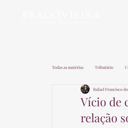
Início
Escritório
Advogados
Matérias
C
Todas as matérias
Tributário
C
Rafael Francisco do
Recuperação de Empresas
Adv
Vício de
relação s