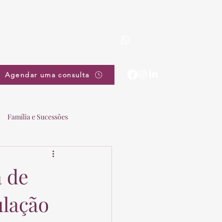
(19) 3863-5111
pradovieira@pradovieira.com.br
Agendar uma consulta
Família e Sucessões
a de
ulação