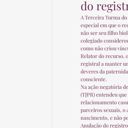
do regist
A Terceira Turma do 
especial em que o re
não ser seu filho bi
colegiado considerou
como não criou víncu
Relator do recurso, 
registral a manter u
deveres da paternida
consciente. 
Na ação negatória de
(TJPR) entendeu que 
relacionamento casu
parceiros sexuais, o
nascimento, e não po
Anulação do registro