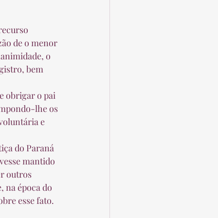
recurso 
zão de o menor 
nanimidade, o 
gistro, bem 
 obrigar o pai 
 impondo-lhe os 
oluntária e 
tiça do Paraná 
ivesse mantido 
r outros 
, na época do 
bre esse fato. 