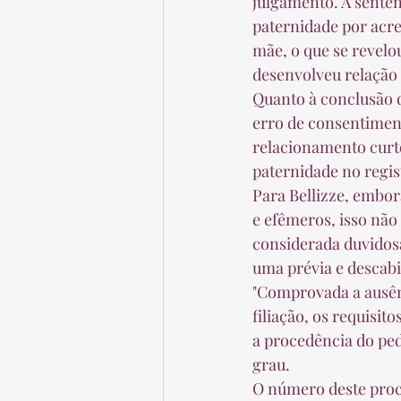
julgamento. A senten
paternidade por acre
mãe, o que se revelo
desenvolveu relação s
Quanto à conclusão d
erro de consentimento
relacionamento curto 
paternidade no regis
Para Bellizze, embo
e efêmeros, isso não
considerada duvidosa
uma prévia e descabid
"Comprovada a ausênc
filiação, os requisito
a procedência do pedi
grau. 
O número deste proce