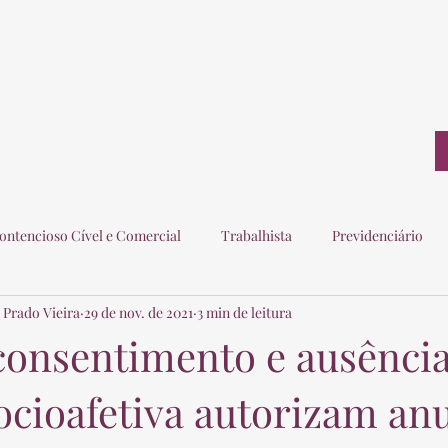
ontato
ontencioso Cível e Comercial
Trabalhista
Previdenciário
 Prado Vieira
29 de nov. de 2021
3 min de leitura
ogados
Eleitoral
Imobiliário
Consumidor
 consentimento e ausênci
ocioafetiva autorizam an