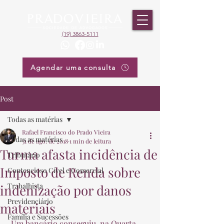
(19) 3863-5111
Agendar uma consulta
Post
Todas as matérias
Rafael Francisco do Prado Vieira
Todas as matérias
31 de ago. de 2018
1 min de leitura
Turma afasta incidência de
Tributário
Imposto de Renda sobre
Contencioso Cível e Comercial
Trabalhista
indenização por danos
Previdenciário
materiais
Família e Sucessões
 Um bancário conseguiu, na Quarta 