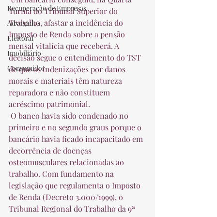
Recuperação de Empresas
Turma do Tribunal Superior do 
Trabalho, afastar a incidência do 
Advogados
Imposto de Renda sobre a pensão 
Eleitoral
mensal vitalícia que receberá. A 
Imobiliário
decisão segue o entendimento do TST 
Consumidor
de que as indenizações por danos 
morais e materiais têm natureza 
reparadora e não constituem 
acréscimo patrimonial.  
 O banco havia sido condenado no 
primeiro e no segundo graus porque o 
bancário havia ficado incapacitado em 
decorrência de doenças 
osteomusculares relacionadas ao 
trabalho. Com fundamento na 
legislação que regulamenta o Imposto 
de Renda (Decreto 3.000/1999), o 
Tribunal Regional do Trabalho da 9ª 