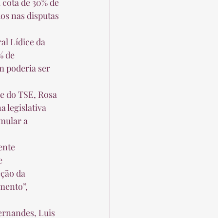
 cota de 30% de 
os nas disputas 
al Lídice da 
% de 
m poderia ser 
e do TSE, Rosa 
 legislativa 
mular a 
ente 
e 
ção da 
mento”, 
ernandes, Luis 