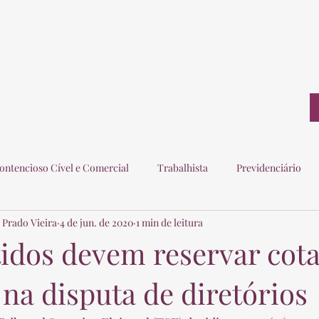
ontato
ontencioso Cível e Comercial
Trabalhista
Previdenciário
 Prado Vieira
4 de jun. de 2020
1 min de leitura
ogados
Eleitoral
Imobiliário
Consumidor
tidos devem reservar cot
na disputa de diretórios