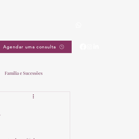
(19) 3863-5111
pradovieira@pradovieira.com.br
Agendar uma consulta
Família e Sucessões
a