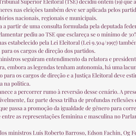
ribunal Superior Eleitoral (TSE) decidiu ontem (19) que a
eres nas eleições também deve ser aplicada pelos partid
tórios nacionais, regionais e municipais. 
a a partir de uma consulta formulada pela deputada feder
rlamentar pediu ao TSE que esclareça se o mínimo de 30
as estabelecido pela Lei Eleitoral (Lei 9.504/1997) també
 para os cargos de direção dos partidos. 
 ministros seguiram entendimento da relatora e president
ra, embora as legendas tenham autonomia, há uma lacuna
 para os cargos de direção e a Justiça Eleitoral deve esti
 na politica. 
ece a percorrer rumo à reversão desse cenário. A pres
ivelmente, faz parte dessa trilha de profundas reflexões 
que passa a promoção da igualdade de gênero para corre
e entre as representações feminina e masculina no Parla
elos ministros Luís Roberto Barroso, Edson Fachin, Og F