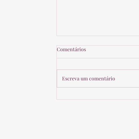
Uso de peças publicitárias
Comentários
com efeito de outdoor é
proibido na campanha
O Tribunal Superior Eleitoral
eleitoral
(TSE) reafirmou, ser proibida a
Escreva um comentário
divulgação de peças publicitárias
de candidatos que excedam os
limites...