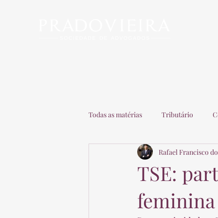
Início
Escritório
Advogados
Matérias
C
Todas as matérias
Tributário
C
Rafael Francisco do
Recuperação de Empresas
Adv
TSE: par
feminina 