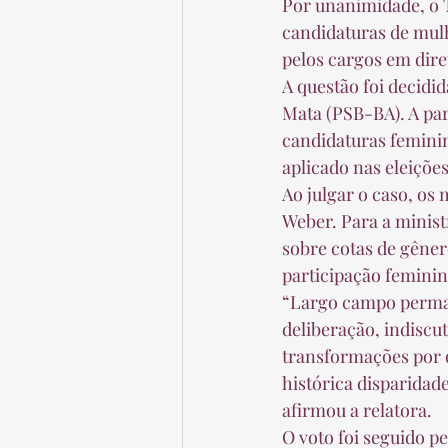
Por unanimidade, o T
candidaturas de mulh
pelos cargos em dire
A questão foi decidid
Mata (PSB-BA). A pa
candidaturas feminin
aplicado nas eleições
Ao julgar o caso, os
Weber. Para a minist
sobre cotas de gênero
participação feminina
“Largo campo perman
deliberação, indiscut
transformações por 
histórica disparidad
afirmou a relatora. 
O voto foi seguido p