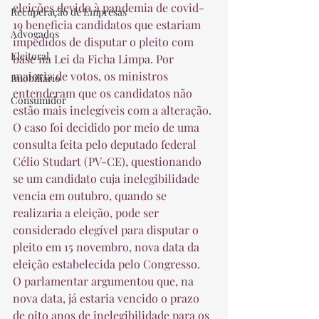
eleições devido à pandemia de covid-
Recuperação de Empresas
19 beneficia candidatos que estariam 
Advogados
impedidos de disputar o pleito com 
Eleitoral
base na Lei da Ficha Limpa. Por 
maioria de votos, os ministros 
Imobiliário
entenderam que os candidatos não 
Consumidor
estão mais inelegíveis com a alteração. 
O caso foi decidido por meio de uma 
consulta feita pelo deputado federal 
Célio Studart (PV-CE), questionando 
se um candidato cuja inelegibilidade 
vencia em outubro, quando se 
realizaria a eleição, pode ser 
considerado elegível para disputar o 
pleito em 15 novembro, nova data da 
eleição estabelecida pelo Congresso. 
O parlamentar argumentou que, na 
nova data, já estaria vencido o prazo 
de oito anos de inelegibilidade para os 