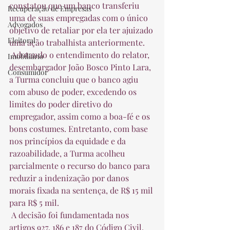
constatou que um banco transferiu 
Recuperação de Empresas
uma de suas empregadas com o único 
Advogados
objetivo de retaliar por ela ter ajuizado 
Eleitoral
uma ação trabalhista anteriormente.  
 Adotando o entendimento do relator, 
Imobiliário
desembargador João Bosco Pinto Lara, 
Consumidor
a Turma concluiu que o banco agiu 
com abuso de poder, excedendo os 
limites do poder diretivo do 
empregador, assim como a boa-fé e os 
bons costumes. Entretanto, com base 
nos princípios da equidade e da 
razoabilidade, a Turma acolheu 
parcialmente o recurso do banco para 
reduzir a indenização por danos 
morais fixada na sentença, de R$ 15 mil 
para R$ 5 mil.  
 A decisão foi fundamentada nos 
artigos 927, 186 e 187 do Código Civil, 