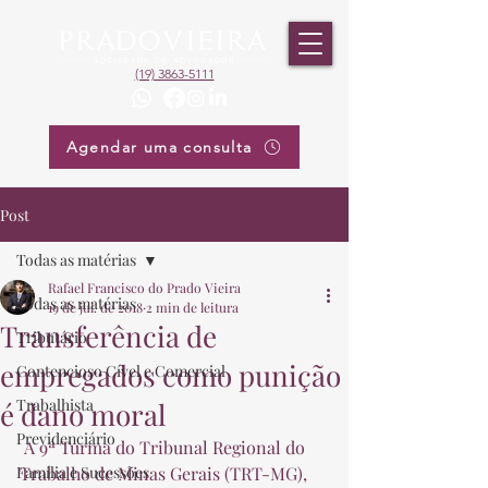
(19) 3863-5111
Agendar uma consulta
Post
Todas as matérias
Rafael Francisco do Prado Vieira
Todas as matérias
19 de jul. de 2018
2 min de leitura
Transferência de
Tributário
empregados como punição
Contencioso Cível e Comercial
Trabalhista
é dano moral
Previdenciário
 A 9ª Turma do Tribunal Regional do 
Família e Sucessões
Trabalho de Minas Gerais (TRT-MG), 