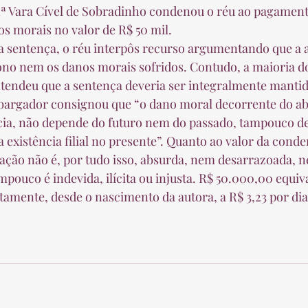
s morais no valor de R$ 50 mil.  
o nem os danos morais sofridos. Contudo, a maioria do
endeu que a sentença deveria ser integralmente mantid
bargador consignou que “o dano moral decorrente do ab
cia, não depende do futuro nem do passado, tampouco d
 existência filial no presente”. Quanto ao valor da cond
zação não é, por tudo isso, absurda, nem desarrazoada, 
pouco é indevida, ilícita ou injusta. R$ 50.000,00 equiv
amente, desde o nascimento da autora, a R$ 3,23 por dia 