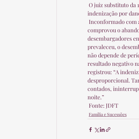
 O juiz substituto da 1ª Vara Cível de Sobradinho condenou o réu ao pagamento de 
indenização por dano
 Inconformado com a sentença, o réu interpôs recurso argumentando que a autora não 
comprovou o abandon
desembargadores ent
prevaleceu, o desem
não depende de perí
resultado negativo na
registrou: “A indeni
desproporcional. Tam
contados, ininterrupt
noite.”  
 Fonte: JDFT 
Família e Sucessões