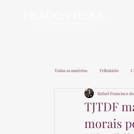
Início
Escritório
Advogados
Matérias
C
Todas as matérias
Tributário
C
Rafael Francisco do
Recuperação de Empresas
Adv
TJTDF m
morais po