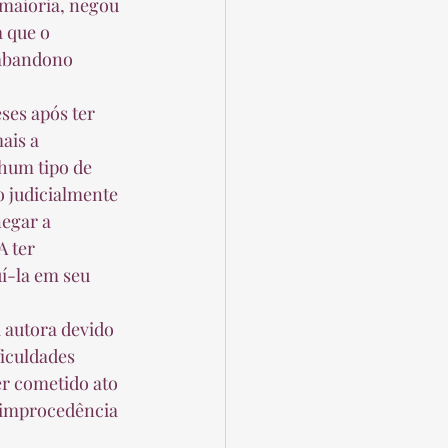
 que o 
abandono 
ais a 
hum tipo de 
o judicialmente 
egar a 
 ter 
í-la em seu 
iculdades 
er cometido ato 
a improcedência 