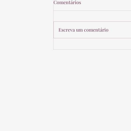
Comentários
Escreva um comentário
Novo Entendimento da
Receita Federal sobre VGBL e
Imposto de Renda