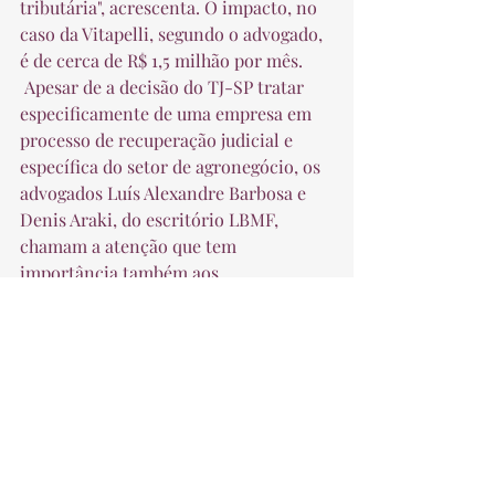
tributária", acrescenta. O impacto, no 
caso da Vitapelli, segundo o advogado, 
é de cerca de R$ 1,5 milhão por mês.  
 Apesar de a decisão do TJ-SP tratar 
especificamente de uma empresa em 
processo de recuperação judicial e 
específica do setor de agronegócio, os 
advogados Luís Alexandre Barbosa e 
Denis Araki, do escritório LBMF, 
chamam a atenção que tem 
importância também aos 
contribuintes que não estão nessa 
situação.  
 "Os desembargadores estão dizendo 
que o contribuinte não pode ser 
surpreendido por uma nova regra. 
Permitir a aplicação de um decreto 
que restringe direitos a um período 
anterior a sua publicação violaria 