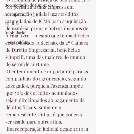
Recuperação de Empresas
SP) permitiu a uma empresa em 
recuperação judicial usar créditos 
Advogados
acumulados de ICMS para a aquisição 
Eleitoral
de matéria-prima e outros insumos de 
Imobiliário
forma livre – mesmo que tenha dívidas 
Consumidor
com o Estado. A decisão, da 2ª Câmara 
de Direito Empresarial, beneficia a 
Vitapelli, uma das maiores do mundo 
do setor de curtume.  
 O entendimento é importante para as 
companhias do agronegócio, segundo 
advogados, porque a Fazenda impõe 
que 50% dos créditos acumulados 
sejam direcionados ao pagamento de 
débitos fiscais. Somente o 
remanescente, então, é que poderia 
ser usado para outros fins.  
 Em recuperação judicial desde 2010, a 