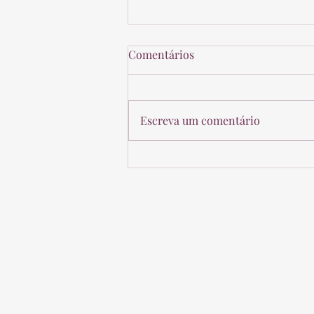
Comentários
Escreva um comentário
Reajustes Abusivos de Planos
de Saúde - STF suspendeu o
julgamento. Seus direitos
permanecem.