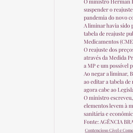
O ministro Herman Be
suspender o reajuste
pandemia do novo co
A liminar havia sido
tabela de reajuste p
Medicamentos (CMED)
O reajuste dos preço
através da Medida Pr
a MP e um possível 
Ao negar a liminar,
ao editar a tabela d
agora cabe ao Legisla
O ministro escreveu,
elementos levem à m
sanitária e econômica
Fonte: AGÊNCIA BRA
Contencioso Cível e Come