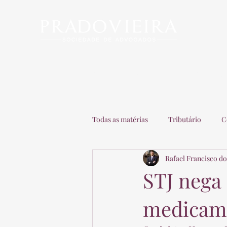
Início
Escritório
Advogados
Matérias
C
Todas as matérias
Tributário
C
Rafael Francisco do
Recuperação de Empresas
Adv
STJ nega
medicame