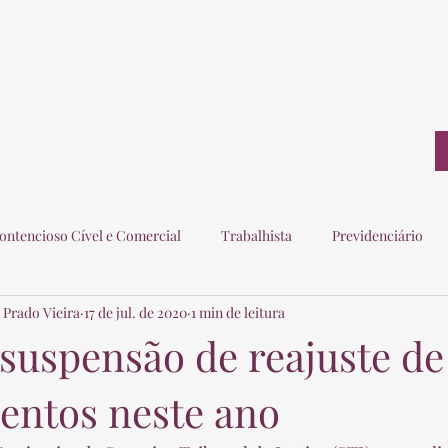
ontato
ontencioso Cível e Comercial
Trabalhista
Previdenciário
 Prado Vieira
17 de jul. de 2020
1 min de leitura
ogados
Eleitoral
Imobiliário
Consumidor
 suspensão de reajuste de
ntos neste ano