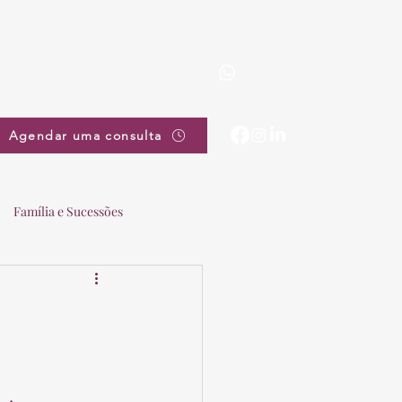
(19) 3863-5111
pradovieira@pradovieira.com.br
Agendar uma consulta
Família e Sucessões