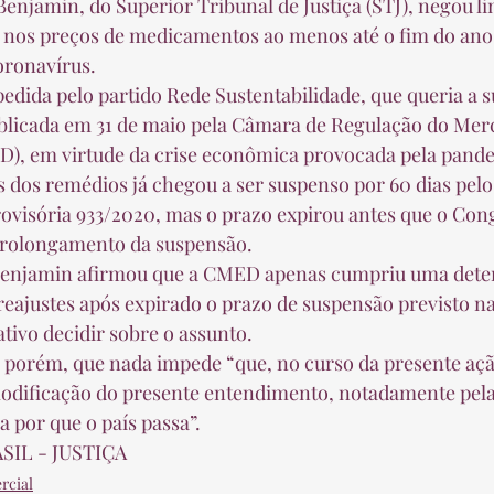
njamin, do Superior Tribunal de Justiça (STJ), negou li
 nos preços de medicamentos ao menos até o fim do ano 
ronavírus. 
 pedida pelo partido Rede Sustentabilidade, que queria a 
ublicada em 31 de maio pela Câmara de Regulação do Mer
, em virtude da crise econômica provocada pela pande
s dos remédios já chegou a ser suspenso por 60 dias pel
ovisória 933/2020, mas o prazo expirou antes que o Con
prolongamento da suspensão. 
 Benjamin afirmou que a CMED apenas cumpriu uma deter
e reajustes após expirado o prazo de suspensão previsto n
tivo decidir sobre o assunto. 
 porém, que nada impede “que, no curso da presente açã
odificação do presente entendimento, notadamente pela 
 por que o país passa”. 
SIL - JUSTIÇA
rcial