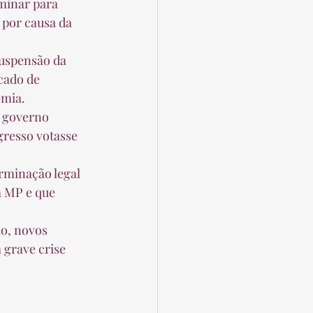
minar para 
por causa da 
suspensão da 
cado de 
mia. 
o governo 
gresso votasse 
minação legal 
a MP e que 
o, novos 
grave crise 