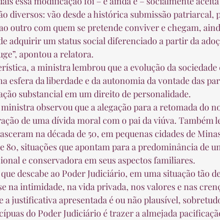
são diversos: vão desde a histórica submissão patriarcal, 
r ao outro com quem se pretende conviver e chegam, ain
e adquirir um status social diferenciado a partir da adoç
ge”, apontou a relatora.  
a esfera da liberdade e da autonomia da vontade das par
ração substancial em um direito de personalidade.  
ração de uma dívida moral com o pai da viúva. Também 
asceram na década de 50, em pequenas cidades de Minas 
e 80, situações que apontam para a predominância de u
cional e conservadora em seus aspectos familiares.  
se na intimidade, na vida privada, nos valores e nas cren
e a justificativa apresentada é ou não plausível, sobretud
puas do Poder Judiciário é trazer a almejada pacificação