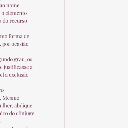
o ao nome 
r o elemento 
a do recurso 
 por ocasião 
justificasse a 
el a exclusão 
a. Mesmo 
ulher, abdique 
mico do cônjuge 
  