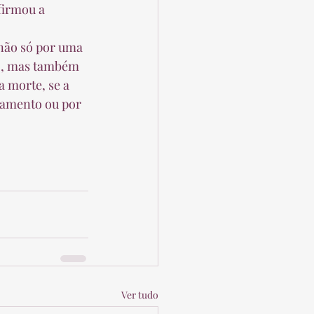
firmou a 
ro, mas também 
 morte, se a 
namento ou por 
Ver tudo