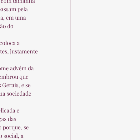
passam pela 
da, em uma 
ão do 
tes, justamente 
lembrou que 
Gerais, e se 
ma sociedade 
ças das 
o porque, se 
 social, a 