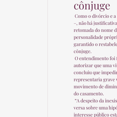
cônjuge
 Como o divórcio e a viuvez são associados ao mesmo fato – a dissolução do vínculo conjugal 
–, não há justificati
retomada do nome de 
personalidade própri
garantido o restabe
cônjuge.  
 O entendimento foi fixado pela Terceira Turma do Superior Tribunal de Justiça (STJ) ao 
autorizar que uma vi
concluiu que impedir
representaria grave v
movimento de diminui
do casamento.  
 “A despeito da inexistência de previsão legal específica acerca do tema (eis que a lei apenas 
versa sobre uma hipó
interesse público es