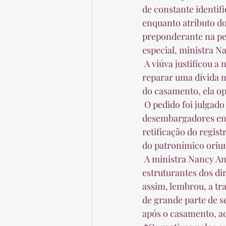
de constante identifi
enquanto atributo do
preponderante na per
especial, ministra Na
 A viúva justificou a necessidade do restabelecimento de seu nome original como forma de 
reparar uma dívida m
do casamento, ela op
 O pedido foi julgado improcedente em primeira e segunda instâncias. Em segundo grau, os 
desembargadores ente
retificação do regist
do patronímico oriun
 A ministra Nancy Andrighi destacou que o direito ao nome é um dos elementos 
estruturantes dos di
assim, lembrou, a tr
de grande parte de s
após o casamento, a