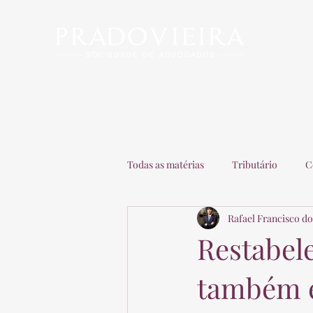
Início
Escritório
Advogados
Matérias
C
Todas as matérias
Tributário
C
Rafael Francisco do
Recuperação de Empresas
Adv
Restabel
também é