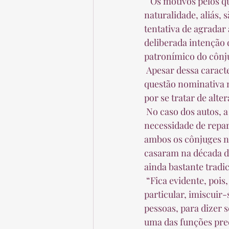
 “Os motivos pelos quais essa modificação foi – e ainda é – socialmente aceita com tamanha 
naturalidade, aliás, 
tentativa de agrada
deliberada intenção d
patronímico do cônju
 Apesar dessa característica, a ministra lembrou que a evolução da sociedade coloca a 
questão nominativa n
por se tratar de alte
 No caso dos autos, a ministra observou que a alegação para a retomada do nome advém da 
necessidade de repa
ambos os cônjuges n
casaram na década d
ainda bastante tradi
 “Fica evidente, pois, que descabe ao Poder Judiciário, em uma situação tão delicada e 
particular, imiscuir-
pessoas, para dizer s
uma das funções precí