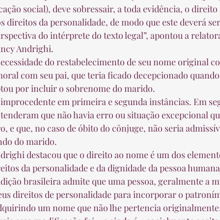
cação social), deve sobressair, a toda evidência, o direit
s direitos da personalidade, de modo que este deverá se
spectiva do intérprete do texto legal”, apontou a relator
ncy Andrighi.  
oral com seu pai, que teria ficado decepcionado quando,
tou por incluir o sobrenome do marido.  
nderam que não havia erro ou situação excepcional que 
ro, e que, no caso de óbito do cônjuge, não seria admissív
do do marido.  
reitos da personalidade e da dignidade da pessoa human
adição brasileira admite que uma pessoa, geralmente a m
eus direitos de personalidade para incorporar o patroní
dquirindo um nome que não lhe pertencia originalmente.