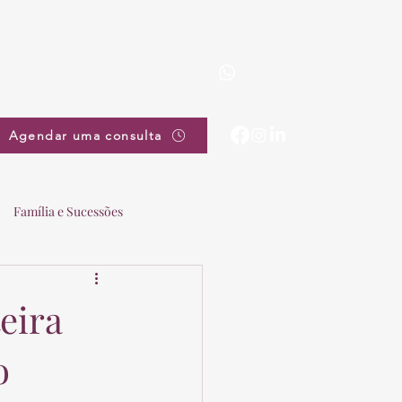
(19) 3863-5111
pradovieira@pradovieira.com.br
Agendar uma consulta
Família e Sucessões
eira
o