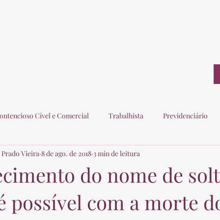
ontato
ontencioso Cível e Comercial
Trabalhista
Previdenciário
 Prado Vieira
8 de ago. de 2018
3 min de leitura
ogados
Eleitoral
Imobiliário
Consumidor
ecimento do nome de solt
 possível com a morte d