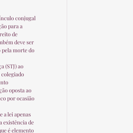
ção para a 
eito de 
ambém deve ser 
 pela morte do 
 colegiado 
nto 
ção oposta ao 
co por ocasião 
 existência de 
que é elemento 