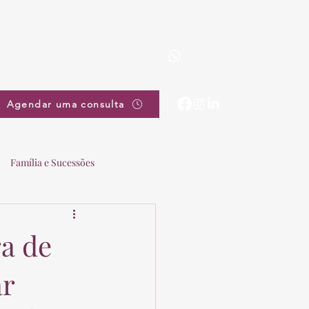
(19) 3863-5111
pradovieira@pradovieira.com.br
Agendar uma consulta
Família e Sucessões
a de
ar