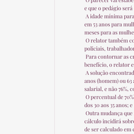
 O parecer vai estabelecer que não haverá um corte de idade para se enquadrar na transição 
e que o pedágio será
 A idade mínima para quem pretendia se aposentar por tempo de contribuição vai começar 
em 53 anos para mulh
meses para as mulher
 O relator também confirmou mudanças que amenizam as novas regras para professores e 
policiais, trabalhado
 Para contornar as críticas ao prazo de 49 anos necessários para atingir o valor máximo do 
benefício, o relator
 A solução encontrada, porém, diminui o valor de partida da aposentadoria: quem tiver 65 
anos (homem) ou 63 a
salarial, e não 76%, c
 O percentual de 70% subirá 1,5 ponto percentual de 25 a 30 anos de contribuição; 2 pontos 
dos 30 aos 35 anos; e 
 Outra mudança que reduz o valor do benefício é que esse novo percentual da regra de 
cálculo incidirá sob
de ser calculado em 