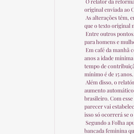
 O relator da reforma da Previdência, confirmou importantes mudanças na proposta 
original enviada ao 
 As alterações têm, em sua maioria, a concordância do governo, considerando a avaliação de 
que o texto original
 Entre outros pontos, o relator abriu mão da decisão de estabelecer a mesma idade mínima 
para homens e mulher
 Em café da manhã com deputados da base aliada, o relator informou que vai fixar em 62 
anos a idade mínima
tempo de contribuiçã
mínimo é de 15 anos. 
 Além disso, o relatório do relator vai eliminar do texto o dispositivo que estabelecia o 
aumento automático d
brasileiro. Com esse
parecer vai estabelec
isso só ocorrerá se o
 Segundo a Folha apurou, a decisão de adiar se deveu a dois motivos. Representantes da 
bancada feminina qu