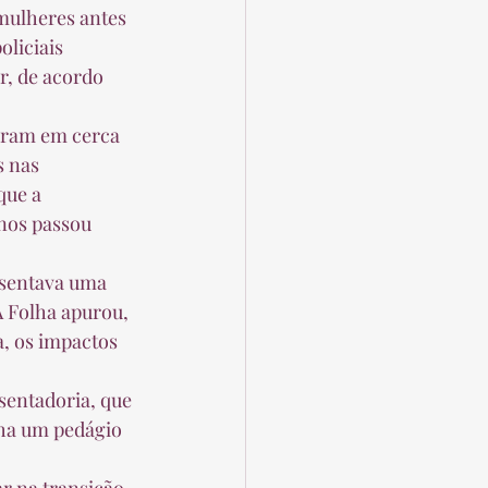
 mulheres antes 
liciais 
r, de acordo 
 nas 
que a 
nos passou 
 Folha apurou, 
, os impactos 
nha um pedágio 