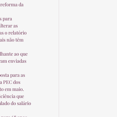
lterar as 
s o relatório 
ais não têm 
ram enviadas 
da PEC dos 
to em maio.  
lado do salário 