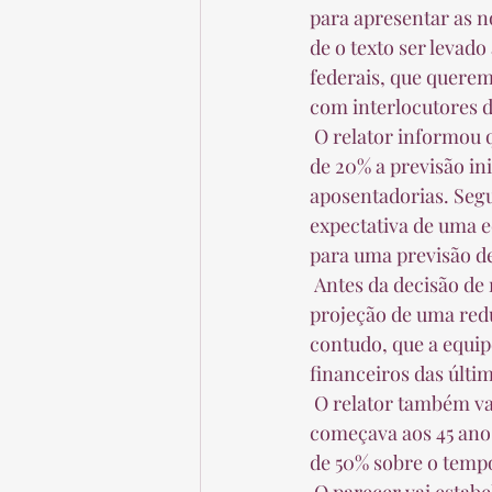
para apresentar as n
de o texto ser levad
federais, que querem
com interlocutores do
 O relator informou que as flexibilizações realizadas no texto original diminuíram em cerca 
de 20% a previsão i
aposentadorias. Segu
expectativa de uma e
para uma previsão de
 Antes da decisão de reduzir a idade para mulheres, porém, o governo já apresentava uma 
projeção de uma red
contudo, que a equip
financeiros das últi
 O relator também vai alterar a regra de transição para o novo modelo de aposentadoria, que 
começava aos 45 anos
de 50% sobre o tempo