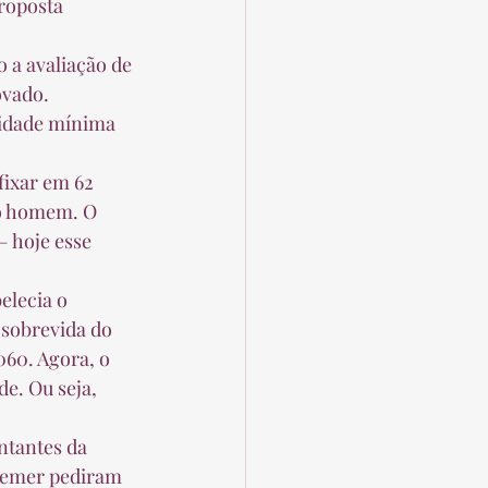
vado.  
do homem. O 
 hoje esse 
 sobrevida do 
60. Agora, o 
e. Ou seja, 
Temer pediram 