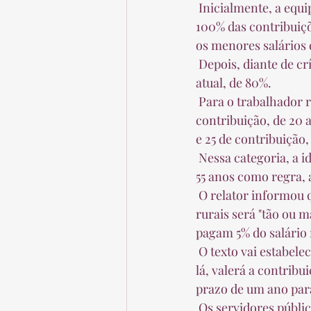
 Inicialmente, a equipe técnica que propôs a reforma já queria que a base de cálculo fosse de 
100% das contribuiçõ
os menores salários 
 Depois, diante de críticas de parlamentares, o governo chegou a dizer que manteria a regra 
atual, de 80%.  
 Para o trabalhador rural da economia familiar, a idade mínima será de 60 anos e o tempo de 
contribuição, de 20 
e 25 de contribuição,
 Nessa categoria, a idade dos homens hoje já é de 60 anos. Para as mulheres, que hoje têm os 
55 anos como regra, 
 O relator informou que vai estabelecer que a contribuição sobre o salário mínimo para os 
rurais será "tão ou 
pagam 5% do salário 
 O texto vai estabelecer, ainda, que a contribuição deve ser regulamentada em dois anos. Até 
lá, valerá a contrib
prazo de um ano par
 Os servidores públicos federais vão obedecer o mesmo critério dos segurados do INSS 