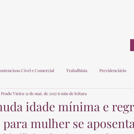
ontato
ontencioso Cível e Comercial
Trabalhista
Previdenciário
 Prado Vieira
31 de mai. de 2017
6 min de leitura
ogados
Eleitoral
Imobiliário
Consumidor
muda idade mínima e regr
o para mulher se aposent