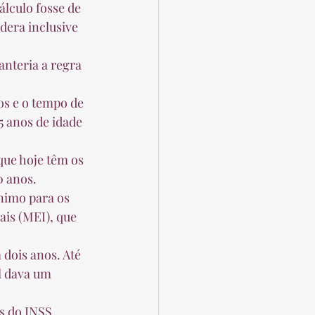
dera inclusive 
 anos de idade 
 anos.  
is (MEI), que 
l dava um 