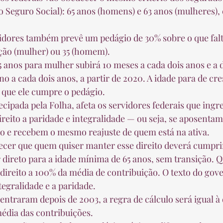
do Seguro Social): 65 anos (homens) e 63 anos (mulheres),
ção (mulher) ou 35 (homem).  
o a cada dois anos, a partir de 2020. A idade para de cre
que ele cumpre o pedágio.  
ireito a paridade e integralidade — ou seja, se aposenta
rio e recebem o mesmo reajuste de quem está na ativa.  
r direto para a idade mínima de 65 anos, sem transição. 
 direito a 100% da média de contribuição. O texto do gov
tegralidade e a paridade.  
édia das contribuições.  