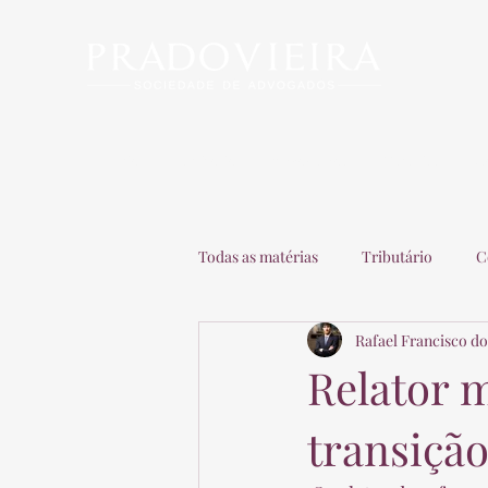
Início
Escritório
Advogados
Matérias
C
Todas as matérias
Tributário
C
Rafael Francisco do
Recuperação de Empresas
Adv
Relator 
transiçã