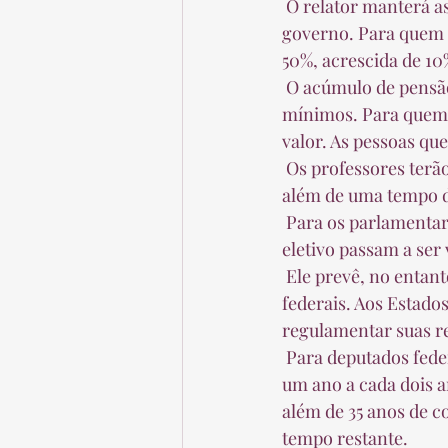
 O relator manterá as pensões vinculadas ao salário mínimo, diferente do que queria o 
governo. Para quem t
50%, acrescida de 10
 O acúmulo de pensão com aposentadoria poderá ocorrer até o limite de dois salário 
mínimos. Para quem u
valor. As pessoas que
 Os professores terão uma idade reduzida de 60 anos de idade para homens e mulheres, 
além de uma tempo de
 Para os parlamentares, o relator manterá a previsão de que os detentores de mandato 
eletivo passam a ser 
 Ele prevê, no entanto, que a Constituição fixará a regra de transição dos parlamentares 
federais. Aos Estados
regulamentar suas re
 Para deputados federais e senadores, o texto prevê aposentadoria aos 60 anos, que subirá 
um ano a cada dois an
além de 35 anos de c
tempo restante.  