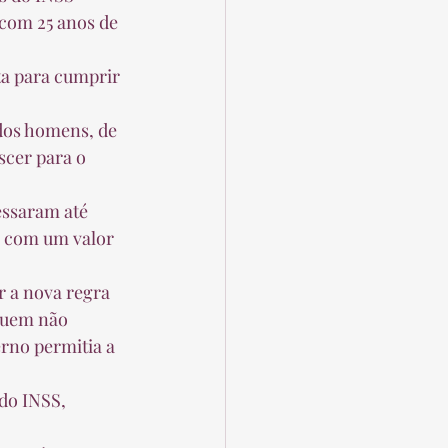
 com 25 anos de 
scer para o 
m com um valor 
Quem não 
erno permitia a 