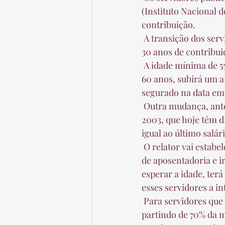
(Instituto Nacional 
contribuição.  
 A transição dos servidores também prevê um pedágio de 30% sobre o que falta para cumprir 
30 anos de contribui
 A idade mínima de 55 anos para mulher subirá 10 meses a cada dois anos e a dos homens, de 
60 anos, subirá um an
segurado na data em 
 Outra mudança, antecipada pela Folha, afeta os servidores federais que ingressaram até 
2003, que hoje têm d
igual ao último salá
 O relator vai estabelecer que quem quiser manter esse direito deverá cumprir a nova regra 
de aposentadoria e i
esperar a idade, terá
esses servidores a in
 Para servidores que entraram depois de 2003, a regra de cálculo será igual à do INSS, 
partindo de 70% da m