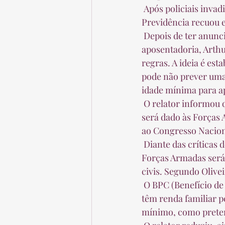
 Após policiais invadirem o Congresso na tarde desta terça-feira, o relator da reforma da 
Previdência recuou e
 Depois de ter anunciado que os policiais teriam uma idade mínima de 60 anos para 
aposentadoria, Arthur
regras. A ideia é est
pode não prever uma 
idade mínima para ap
 O relator informou que as categoriais policiais pediram um tratamento semelhante ao que 
será dado às Forças 
ao Congresso Naciona
 Diante das críticas de que poupou os militares, o governo tem dito que a proposta para as 
Forças Armadas será 
civis. Segundo Olive
 O BPC (Benefício de Prestação Continuada), pago a idosos e pessoas com deficiência que 
têm renda familiar p
mínimo, como preten