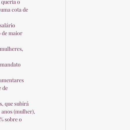
 uma cota de 
o de maior 
  
 de 
 anos (mulher), 
% sobre o 