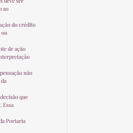
o ao 
 ou 
interpretação 
 da 
. Essa 