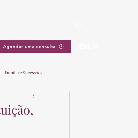
(19) 3863-5111
pradovieira@pradovieira.com.br
Agendar uma consulta
Família e Sucessões
uição,