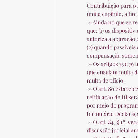
Contribuição para o
único capítulo, a fim
 -> Ainda no que se refere à Contribuição para o PIS/Pasep e à Cofins, o art. 44 estabelece 
que: (1) os disposit
autoriza a apuração 
(2) quando passíveis
compensação soment
 -> Os artigos 75 e 76 tratam, respectivamente, das hipóteses de compensação não declarada 
que ensejam multa d
multa de ofício.  
 -> O art. 80 estabelece que a compensação de crédito decorrente de cancelamento ou de 
retificação de DI se
por meio do program
formulário Declaraç
 -> O art. 84, § 1º, veda a compensação do crédito de contribuições previdenciárias objeto de 
discussão judicial an