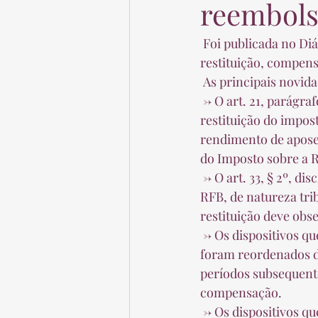
reembol
 Foi publicada no Diário Oficial da União a IN RFB nº 1717/2017, que estabelece regras sobre 
restituição, compens
 As principais novid
 -> O art. 21, parágrafo único, dispõe que o contribuinte pessoa física deve solicitar a 
restituição do impost
rendimento de aposen
do Imposto sobre a R
 -> O art. 33, § 2º, disciplina que, previamente à restituição de receita não administrada pela 
RFB, de natureza tri
restituição deve obs
 -> Os dispositivos que disciplinam o ressarcimento e a compensação de créditos do IPI 
foram reordenados da
períodos subsequente
compensação.  
 -> Os dispositivos que tratam do ressarcimento e da compensação de créditos da 