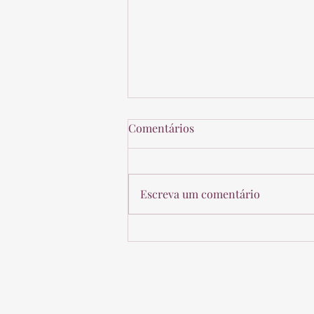
Comentários
Escreva um comentário
Distribuição disfarçada de
lucros: atenção redobrada no
planejamento patrimonial