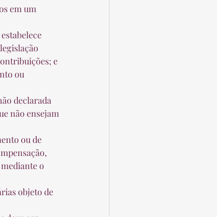
dos em um 
legislação 
ontribuições; e 
nto ou 
que não ensejam 
compensação, 
 mediante o 
 