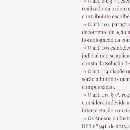
 -> O art. 89, § 5º, esclarece que na compensação de ofício o encontro de contas deve ser 
realizado na ordem e
contribuinte escolhe
 -> O art. 101, parágrafo único, registra que o deferimento do pedido de habilitação do crédito 
decorrente de ação j
homologação da com
 -> O art. 105 estabelece que o procedimento de habilitação de crédito decorrente de ação 
judicial não se apli
consta da Solução de 
 -> O art. 114 dispõe que a retificação ou o cancelamento da declaração de compensação não 
serão admitidos qua
compensação.  
 -> O art. 135, § 5º, registra que cabe manifestação de inconformidade contra a decisão que 
considera indevida a
interpretação consta 
 -> Os Anexos da Instrução Normativa encontram-se atualizados, nos termos da Portaria 
RFB nº 941, de 2015, 