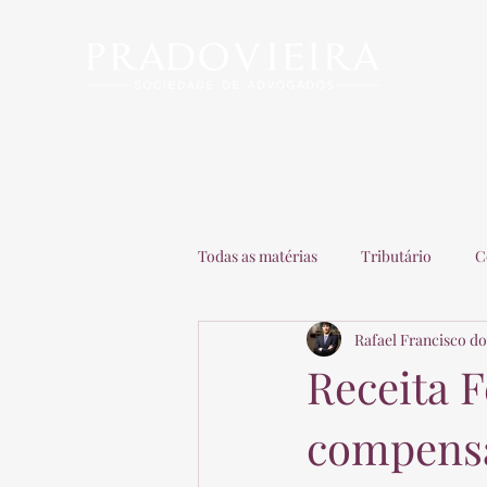
Início
Escritório
Advogados
Matérias
C
Todas as matérias
Tributário
C
Rafael Francisco do
Recuperação de Empresas
Adv
Receita F
compensa