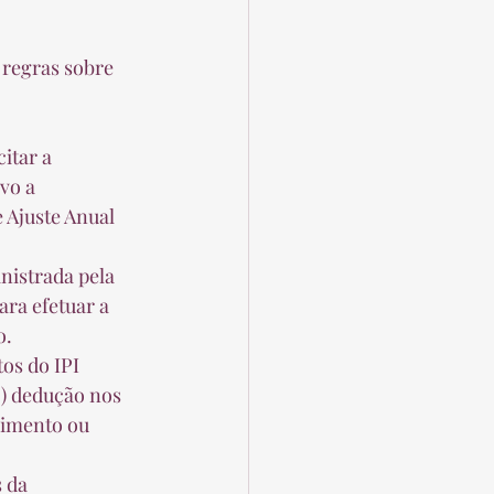
vo a 
 Ajuste Anual 
ra efetuar a 
.  
) dedução nos 
cimento ou 