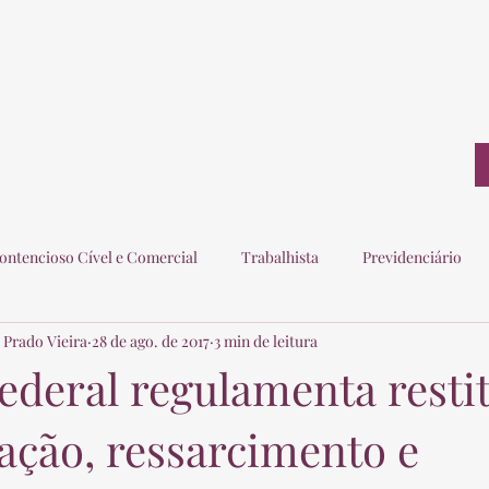
ontato
ontencioso Cível e Comercial
Trabalhista
Previdenciário
 Prado Vieira
28 de ago. de 2017
3 min de leitura
ogados
Eleitoral
Imobiliário
Consumidor
ederal regulamenta restit
ção, ressarcimento e