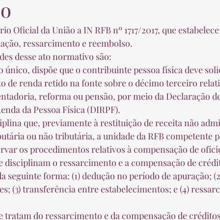
so
ação, ressarcimento e reembolso.  
ades desse ato normativo são:  
o de renda retido na fonte sobre o décimo terceiro relati
tadoria, reforma ou pensão, por meio da Declaração de
enda da Pessoa Física (DIRPF).  
butária ou não tributária, a unidade da RFB competente pa
ervar os procedimentos relativos à compensação de ofício
 seguinte forma: (1) dedução no período de apuração; (2
s; (3) transferência entre estabelecimentos; e (4) ressar