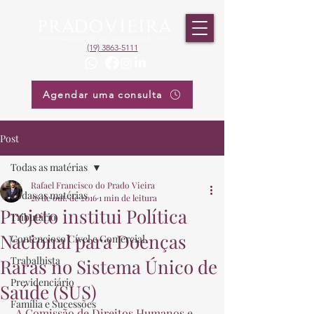
(19) 3863-5111
Agendar uma consulta
Post
Todas as matérias
Rafael Francisco do Prado Vieira
Todas as matérias
28 de out. de 2016
1 min de leitura
Projeto institui Política
Tributário
Nacional para Doenças
Contencioso Cível e Comercial
Trabalhista
Raras no Sistema Único de
Previdenciário
Saúde (SUS)
Família e Sucessões
 A Comissão de Direitos Humanos e 