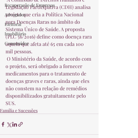
Recuperação de Empresas
Legislação Participativa (CDH) analisa 
projeto que cria a Política Nacional 
Advogados
para Doenças Raras no âmbito do 
Eleitoral
Sistema Único de Saúde. A proposta 
Imobiliário
(PLC 56/2016) define como doença rara 
Consumidor
aquela que afeta até 65 em cada 100 
mil pessoas.  
 O Ministério da Saúde, de acordo com 
o projeto, será obrigado a fornecer 
medicamentos para o tratamento de 
doenças graves e raras, ainda que eles 
não constem na relação de remédios 
disponibilizados gratuitamente pelo 
SUS. 
Família e Sucessões