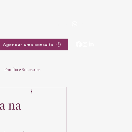
(19) 3863-5111
pradovieira@pradovieira.com.br
Agendar uma consulta
Família e Sucessões
a na