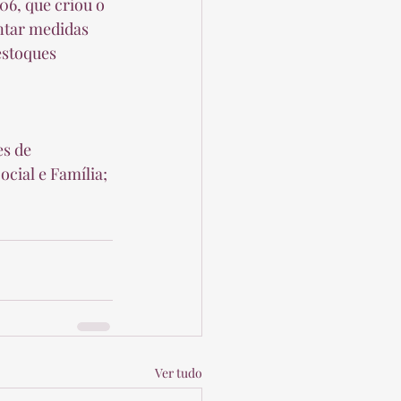
ntar medidas 
estoques 
cial e Família; 
Ver tudo