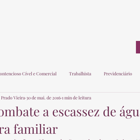
ontato
ontencioso Cível e Comercial
Trabalhista
Previdenciário
 Prado Vieira
30 de mai. de 2016
1 min de leitura
ogados
Eleitoral
Imobiliário
Consumidor
combate a escassez de águ
ra familiar