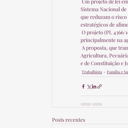
 Um projeto de lei em tramitação na Câmara dos Deputados altera a Lei 11346/06, que criou o 
Sistema Nacional de 
que reduzam o risco 
estratégicos de alime
 O projeto (PL 4366/16) pretende diminuir o risco de escassez de água potável, 
principalmente na agr
 A proposta, que tramita em caráter conclusivo, será analisada pelas comissões de 
Agricultura, Pecuári
e de Constituição e J
Trabalhista
Família e S
Posts recentes