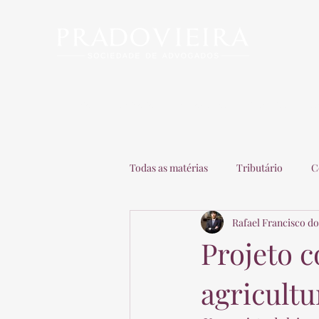
Início
Escritório
Advogados
Matérias
C
Todas as matérias
Tributário
C
Rafael Francisco do
Recuperação de Empresas
Adv
Projeto 
agricultu