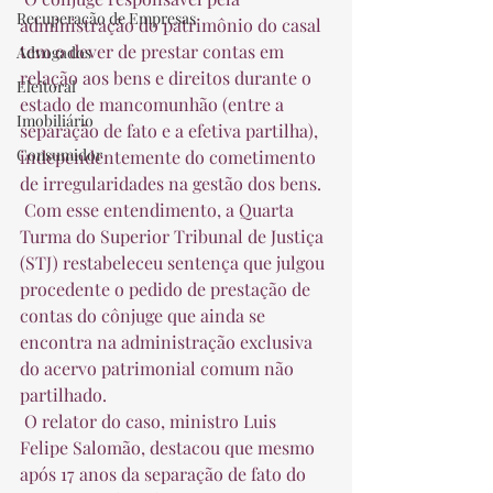
Recuperação de Empresas
administração do patrimônio do casal 
tem o dever de prestar contas em 
Advogados
relação aos bens e direitos durante o 
Eleitoral
estado de mancomunhão (entre a 
Imobiliário
separação de fato e a efetiva partilha), 
Consumidor
independentemente do cometimento 
de irregularidades na gestão dos bens.  
 Com esse entendimento, a Quarta 
Turma do Superior Tribunal de Justiça 
(STJ) restabeleceu sentença que julgou 
procedente o pedido de prestação de 
contas do cônjuge que ainda se 
encontra na administração exclusiva 
do acervo patrimonial comum não 
partilhado.  
 O relator do caso, ministro Luis 
Felipe Salomão, destacou que mesmo 
após 17 anos da separação de fato do 