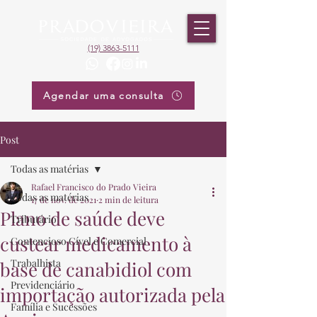
(19) 3863-5111
Agendar uma consulta
Post
Todas as matérias
Rafael Francisco do Prado Vieira
Todas as matérias
17 de nov. de 2021
2 min de leitura
Plano de saúde deve
Tributário
custear medicamento à
Contencioso Cível e Comercial
Trabalhista
base de canabidiol com
Previdenciário
importação autorizada pela
Família e Sucessões