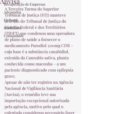
Anvisa
Recuperação de Empresas
A Terceira Turma do Superior 
Advogados
Tribunal de Justiça (STJ) manteve 
Eleitoral
acórdão do Tribunal de Justiça do 
Distrito Federal e dos Territórios 
Imobiliário
(TJDFT) que condenou uma operadora 
Consumidor
de plano de saúde a fornecer o 
medicamento Purodiol 200mg CDB – 
cuja base é a substância canabidiol, 
extraída da Cannabis sativa, planta 
conhecida como maconha – a um 
paciente diagnosticado com epilepsia 
grave. 
Apesar de não ter registro na Agência 
Nacional de Vigilância Sanitária 
(Anvisa), o remédio teve sua 
importação excepcional autorizada 
pela agência, motivo pelo qual o 
colegiado considerou necessário fazer 