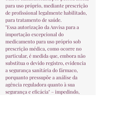
para uso próprio, mediante prescrição 
de profissional legalmente habilitado, 
para tratamento de saúde. 
"Essa autorização da Anvisa para a 
importação excepcional do 
medicamento para uso próprio sob 
prescrição médica, como ocorre no 
particular, é medida que, embora não 
substitua o devido registro, evidencia 
a segurança sanitária do fármaco, 
porquanto pressupõe a análise da 
agência reguladora quanto à sua 
segurança e eficácia" – impedindo, 
inclusive, o enquadramento da 
conduta nas hipóteses do artigo 10, 
inciso IV, da Lei 6.437/1977 e dos artigos 
12 e 66 da Lei 6.360/1976 –, concluiu a 
ministra ao negar provimento ao 