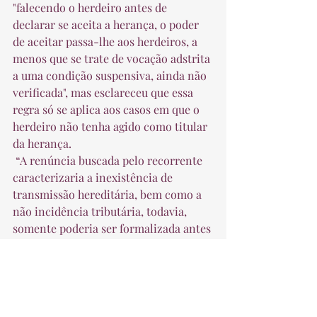
"falecendo o herdeiro antes de 
declarar se aceita a herança, o poder 
de aceitar passa-lhe aos herdeiros, a 
menos que se trate de vocação adstrita 
a uma condição suspensiva, ainda não 
verificada", mas esclareceu que essa 
regra só se aplica aos casos em que o 
herdeiro não tenha agido como titular 
da herança.  
 “A renúncia buscada pelo recorrente 
caracterizaria a inexistência de 
transmissão hereditária, bem como a 
não incidência tributária, todavia, 
somente poderia ser formalizada antes 
da aceitação da herança pelo herdeiro, 
que, no caso, existiu e merece restar 
hígida”, concluiu o relator. 
Família e Sucessões