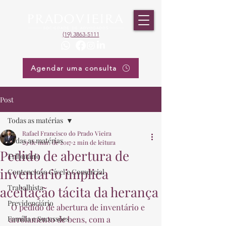
(19) 3863-5111
Agendar uma consulta
Post
Todas as matérias
Rafael Francisco do Prado Vieira
Todas as matérias
29 de mar. de 2017
2 min de leitura
Pedido de abertura de
Tributário
inventário implica
Contencioso Cível e Comercial
Trabalhista
aceitação tácita da herança
Previdenciário
 O pedido de abertura de inventário e 
Família e Sucessões
arrolamento de bens, com a 