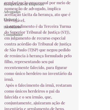
regularização processual por meio de 
Recuperação de Empresas
nomeação de advogado, implica 
Advogados
aceitação tácita da herança, ato que é 
Eleitoral
irrevogável.  
 O entendimento é da Terceira Turma 
Imobiliário
do Superior Tribunal de Justiça (STJ), 
Consumidor
em julgamento de recurso especial 
contra acórdão do Tribunal de Justiça 
de São Paulo (TJSP) que negou pedido 
de renúncia à herança formulado pelo 
filho, representando seu pai 
recentemente falecido, para figurar 
como único herdeiro no inventário da 
irmã.  
 Após o falecimento da irmã, restaram 
como únicos herdeiros o pai da 
falecida e o seu irmão, que, 
conjuntamente, ajuizaram ação de 
inventário e arrolamento de bens. 