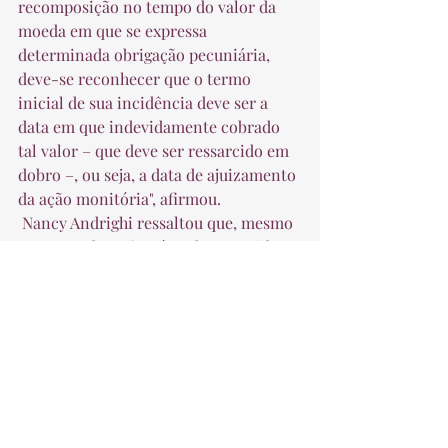
recomposição no tempo do valor da 
moeda em que se expressa 
determinada obrigação pecuniária, 
deve-se reconhecer que o termo 
inicial de sua incidência deve ser a 
data em que indevidamente cobrado 
tal valor – que deve ser ressarcido em 
dobro –, ou seja, a data de ajuizamento 
da ação monitória", afirmou.  
 Nancy Andrighi ressaltou que, mesmo 
que a condenação só tenha ocorrido 
posteriormente no tribunal de 
segunda instância, o reconhecimento 
do pagamento em dobro deve levar em 
conta, na verdade, o valor 
indevidamente cobrado pela 
construtora, pois é esse o montante 
que será objeto da indenização.  
 Fonte: STJ  