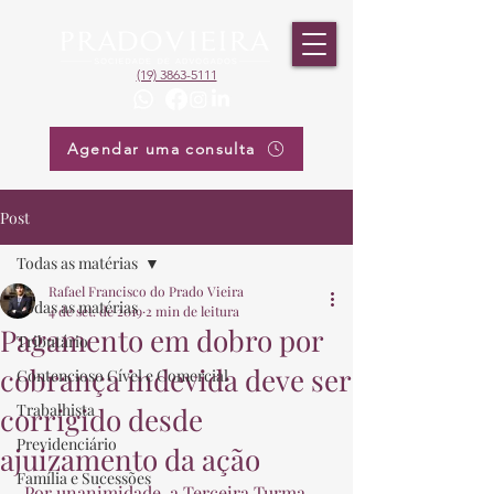
(19) 3863-5111
Agendar uma consulta
Post
Todas as matérias
Rafael Francisco do Prado Vieira
Todas as matérias
4 de set. de 2019
2 min de leitura
Pagamento em dobro por
Tributário
cobrança indevida deve ser
Contencioso Cível e Comercial
Trabalhista
corrigido desde
Previdenciário
ajuizamento da ação
Família e Sucessões
 Por unanimidade, a Terceira Turma 