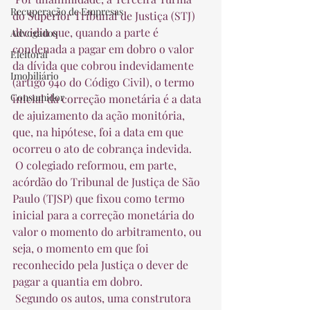
Recuperação de Empresas
do Superior Tribunal de Justiça (STJ) 
decidiu que, quando a parte é 
Advogados
condenada a pagar em dobro o valor 
Eleitoral
da dívida que cobrou indevidamente 
Imobiliário
(artigo 940 do Código Civil), o termo 
Consumidor
inicial da correção monetária é a data 
de ajuizamento da ação monitória, 
que, na hipótese, foi a data em que 
ocorreu o ato de cobrança indevida.  
 O colegiado reformou, em parte, 
acórdão do Tribunal de Justiça de São 
Paulo (TJSP) que fixou como termo 
inicial para a correção monetária do 
valor o momento do arbitramento, ou 
seja, o momento em que foi 
reconhecido pela Justiça o dever de 
pagar a quantia em dobro.  
 Segundo os autos, uma construtora 