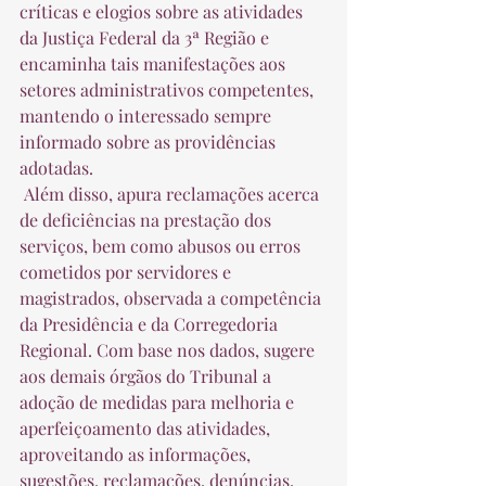
críticas e elogios sobre as atividades 
da Justiça Federal da 3ª Região e 
encaminha tais manifestações aos 
setores administrativos competentes, 
mantendo o interessado sempre 
informado sobre as providências 
adotadas.  
 Além disso, apura reclamações acerca 
de deficiências na prestação dos 
serviços, bem como abusos ou erros 
cometidos por servidores e 
magistrados, observada a competência 
da Presidência e da Corregedoria 
Regional. Com base nos dados, sugere 
aos demais órgãos do Tribunal a 
adoção de medidas para melhoria e 
aperfeiçoamento das atividades, 
aproveitando as informações, 
sugestões, reclamações, denúncias, 