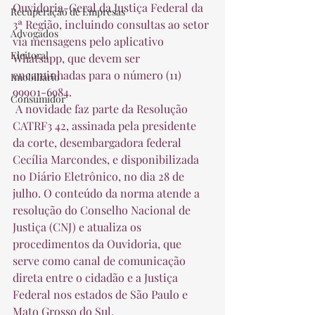
Ouvidoria-Geral da Justiça Federal da 
Recuperação de Empresas
3ª Região, incluindo consultas ao setor 
Advogados
via mensagens pelo aplicativo 
Eleitoral
Whatsapp, que devem ser 
encaminhadas para o número (11) 
Imobiliário
99901-6984.  
Consumidor
 A novidade faz parte da Resolução 
CATRF3 42, assinada pela presidente 
da corte, desembargadora federal 
Cecília Marcondes, e disponibilizada 
no Diário Eletrônico, no dia 28 de 
julho. O conteúdo da norma atende a 
resolução do Conselho Nacional de 
Justiça (CNJ) e atualiza os 
procedimentos da Ouvidoria, que 
serve como canal de comunicação 
direta entre o cidadão e a Justiça 
Federal nos estados de São Paulo e 
Mato Grosso do Sul.  