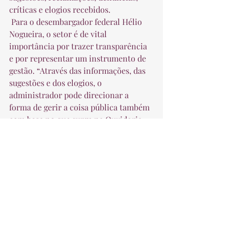
críticas e elogios recebidos.  
 Para o desembargador federal Hélio 
Nogueira, o setor é de vital 
importância por trazer transparência 
e por representar um instrumento de 
gestão. “Através das informações, das 
sugestões e dos elogios, o 
administrador pode direcionar a 
forma de gerir a coisa pública também 
com base no que surge na Ouvidoria. 
Trata-se de uma mão de via dupla. 
Para o cidadão, por ser um canal que 
ele consegue manter contato com a 
Justiça Federal. E, por outro lado, é 
uma ferramenta de gestão que dá um 
feedback para o administrador”, opina. 
 Fonte: TRF3 