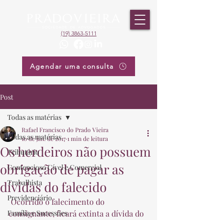
(19) 3863-5111
Agendar uma consulta
Post
Todas as matérias
Rafael Francisco do Prado Vieira
Todas as matérias
10 de jan. de 2017
1 min de leitura
Os herdeiros não possuem
Tributário
obrigação de pagar as
Contencioso Cível e Comercial
Trabalhista
dívidas do falecido
Previdenciário
 Ocorrido o falecimento do 
Família e Sucessões
consignante, ficará extinta a dívida do 