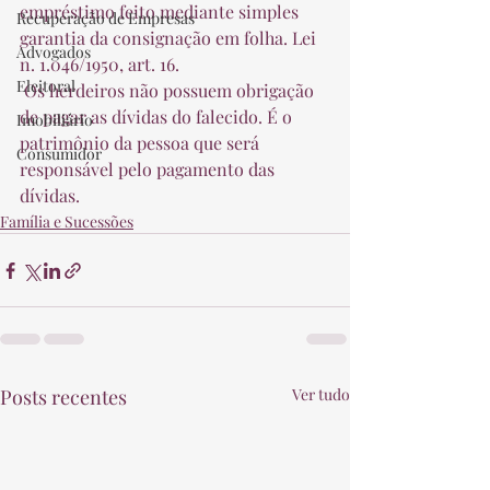
empréstimo feito mediante simples 
Recuperação de Empresas
garantia da consignação em folha. Lei 
Advogados
n. 1.046/1950, art. 16.  
Eleitoral
 Os herdeiros não possuem obrigação 
de pagar as dívidas do falecido. É o 
Imobiliário
patrimônio da pessoa que será 
Consumidor
responsável pelo pagamento das 
dívidas. 
Família e Sucessões
Posts recentes
Ver tudo