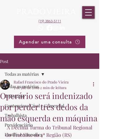
(19) 3863-5111
Agendar uma consulta
Post
Todas as matérias
Rafael Francisco do Prado Vieira
Todas as matérias
5 de jul. de 2019
2 min de leitura
Operário será indenizado
Tributário
por perder três dedos da
Contencioso Cível e Comercial
Trabalhista
mão esquerda em máquina
Previdenciário
 A Décima Turma do Tribunal Regional 
Família e Sucessões
do Trabalho da 4ª Região (RS) 