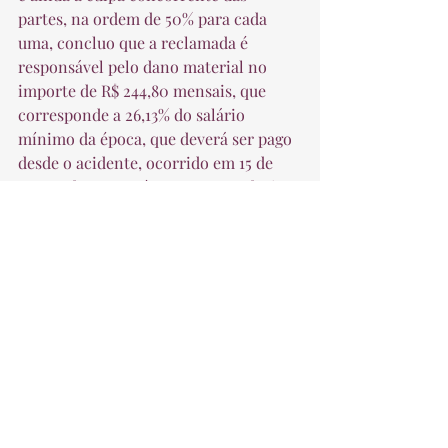
partes, na ordem de 50% para cada 
uma, concluo que a reclamada é 
responsável pelo dano material no 
importe de R$ 244,80 mensais, que 
corresponde a 26,13% do salário 
mínimo da época, que deverá ser pago 
desde o acidente, ocorrido em 15 de 
março de 2017, até sua aposentadoria”, 
concluiu a magistrada.  
 A decisão foi unânime. Também 
participaram do julgamento as 
desembargadoras Cleusa Regina 
Halfen e Ana Rosa Pereira Zago 
Sagrilo.  
 Fonte: TRT4 
Trabalhista