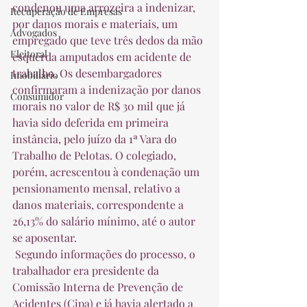
condenou uma arrozeira a indenizar, 
Recuperação de Empresas
por danos morais e materiais, um 
Advogados
empregado que teve três dedos da mão 
Eleitoral
esquerda amputados em acidente de 
trabalho. Os desembargadores 
Imobiliário
confirmaram a indenização por danos 
Consumidor
morais no valor de R$ 30 mil que já 
havia sido deferida em primeira 
instância, pelo juízo da 1ª Vara do 
Trabalho de Pelotas. O colegiado, 
porém, acrescentou à condenação um 
pensionamento mensal, relativo a 
danos materiais, correspondente a 
26,13% do salário mínimo, até o autor 
se aposentar.  
 Segundo informações do processo, o 
trabalhador era presidente da 
Comissão Interna de Prevenção de 
Acidentes (Cipa) e já havia alertado a 