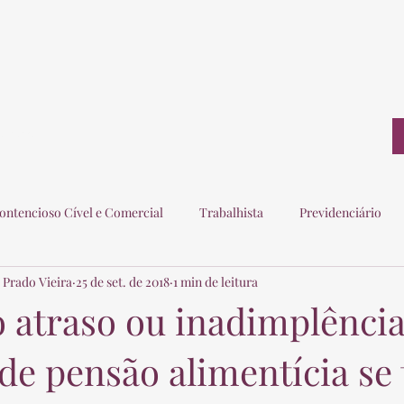
ontato
ontencioso Cível e Comercial
Trabalhista
Previdenciário
 Prado Vieira
25 de set. de 2018
1 min de leitura
ogados
Eleitoral
Imobiliário
Consumidor
 atraso ou inadimplência
de pensão alimentícia se