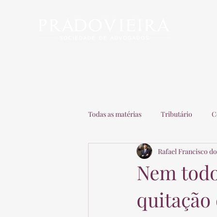
Início
Escritório
Advogados
Matérias
C
Todas as matérias
Tributário
C
Rafael Francisco do
Recuperação de Empresas
Adv
Nem todo
quitação 