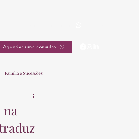
(19) 3863-5111
pradovieira@pradovieira.com.br
Agendar uma consulta
Família e Sucessões
 na
 traduz