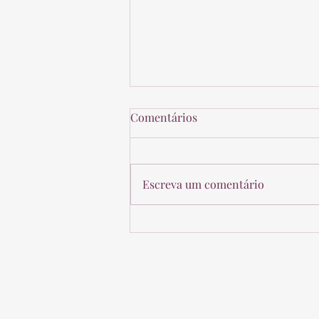
Comentários
Escreva um comentário
Novo Entendimento da
Receita Federal sobre VGBL e
Imposto de Renda