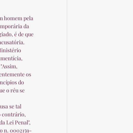
emporária da 
iado, é de que 
cusatória.  
mentícia, 
"Assim, 
ientemente os 
ncípios do 
e o réu se 
contrário, 
a Lei Penal", 
o n. 0002159-