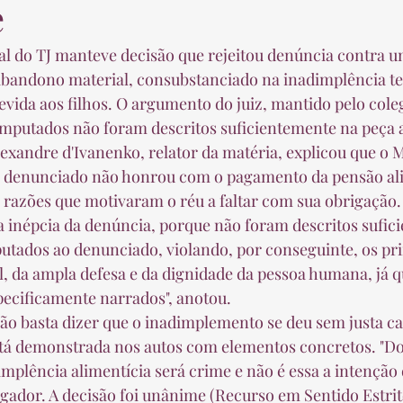
e
 abandono material, consubstanciado na inadimplência t
evida aos filhos. O argumento do juiz, mantido pelo coleg
imputados não foram descritos suficientemente na peça a
o denunciado não honrou com o pagamento da pensão ali
s razões que motivaram o réu a faltar com sua obrigação. 
 inépcia da denúncia, porque não foram descritos sufic
utados ao denunciado, violando, por conseguinte, os pri
l, da ampla defesa e da dignidade da pessoa humana, já qu
pecificamente narrados", anotou.  
tá demonstrada nos autos com elementos concretos. "Do 
mplência alimentícia será crime e não é essa a intenção d
ador. A decisão foi unânime (Recurso em Sentido Estrit