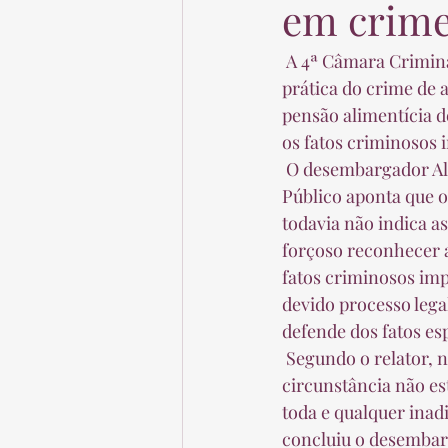
em crim
 A 4ª Câmara Criminal do TJ manteve decisão que rejeitou denúncia contra um homem pela 
prática do crime de
pensão alimentícia d
os fatos criminosos 
 O desembargador Alexandre d'Ivanenko, relator da matéria, explicou que o Ministério 
Público aponta que 
todavia não indica a
forçoso reconhecer a
fatos criminosos imp
devido processo lega
defende dos fatos es
 Segundo o relator, não basta dizer que o inadimplemento se deu sem justa causa se tal 
circunstância não es
toda e qualquer inadi
concluiu o desembarg