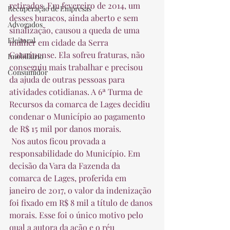
retirados. Em fevereiro de 2014, um 
Recuperação de Empresas
desses buracos, ainda aberto e sem 
Advogados
sinalização, causou a queda de uma 
Eleitoral
mulher em cidade da Serra 
Catarinense. Ela sofreu fraturas, não 
Imobiliário
conseguiu mais trabalhar e precisou 
Consumidor
da ajuda de outras pessoas para 
atividades cotidianas. A 6ª Turma de 
Recursos da comarca de Lages decidiu 
condenar o Município ao pagamento 
de R$ 15 mil por danos morais.  
 Nos autos ficou provada a 
responsabilidade do Município. Em 
decisão da Vara da Fazenda da 
comarca de Lages, proferida em 
janeiro de 2017, o valor da indenização 
foi fixado em R$ 8 mil a título de danos 
morais. Esse foi o único motivo pelo 
qual a autora da ação e o réu 