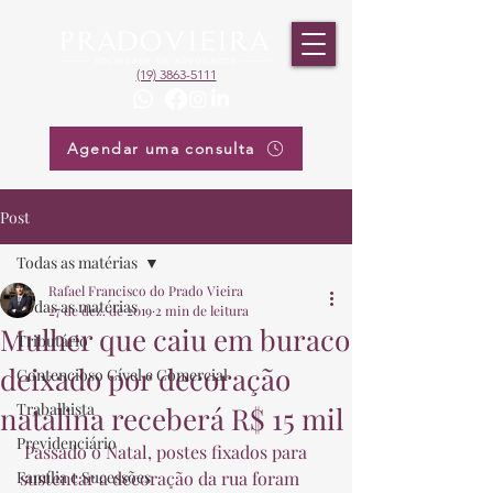
(19) 3863-5111
Agendar uma consulta
Post
Todas as matérias
Rafael Francisco do Prado Vieira
Todas as matérias
27 de dez. de 2019
2 min de leitura
Mulher que caiu em buraco
Tributário
deixado por decoração
Contencioso Cível e Comercial
Trabalhista
natalina receberá R$ 15 mil
Previdenciário
 Passado o Natal, postes fixados para 
Família e Sucessões
sustentar a decoração da rua foram 