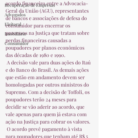
acordo financeiro entre a Advocacia-
Recuperação de Empresas
Geral da União (AGU), representantes 
Advogados
de bancos e associações de defesa do 
Eleitoral
consumidor para encerrar os 
processos na Justiça que tratam sobre 
Imobiliário
perdas financeiras causadas a 
Consumidor
poupadores por planos econômicos 
das décadas de 1980 e 1990.  
 A decisão vale para duas ações do Itaú 
e do Banco do Brasil. As demais ações 
que estão em andamento devem ser 
homologadas por outros ministros do 
Supremo. Com a decisão de Toffoli, os 
poupadores terão 24 meses para 
decidir se vão aderir ao acordo, que 
vale apenas para quem já estava com 
ação na Justiça para cobrar os valores.  
 O acordo prevê pagamento à vista 
para poupadores que tenham até R$ 5 