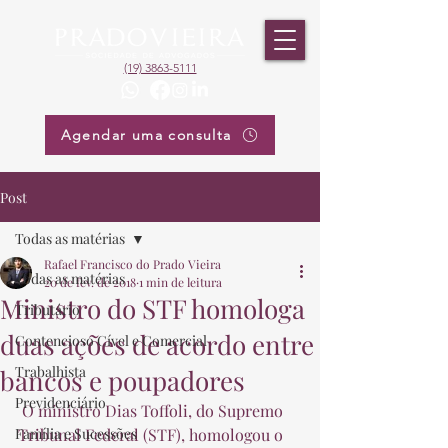
(19) 3863-5111
Agendar uma consulta
Post
Todas as matérias
Rafael Francisco do Prado Vieira
Todas as matérias
20 de fev. de 2018
1 min de leitura
Ministro do STF homologa
Tributário
duas ações de acordo entre
Contencioso Cível e Comercial
Trabalhista
bancos e poupadores
Previdenciário
 O ministro Dias Toffoli, do Supremo 
Família e Sucessões
Tribunal Federal (STF), homologou o 