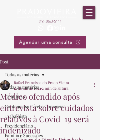
(19) 3863-5111
Agendar uma consulta
Post
Todas as matérias
Rafael Francisco do Prado Vieira
Todas as matérias
12 de jul. de 2021
2 min de leitura
Médico ofendido após
Tributário
entrevista sobre cuidados
Contencioso Cível e Comercial
Trabalhista
relativos à Covid-19 será
Previdenciário
indenizado
Família e Sucessões
A 4ª Câmara de Direito Privado do 