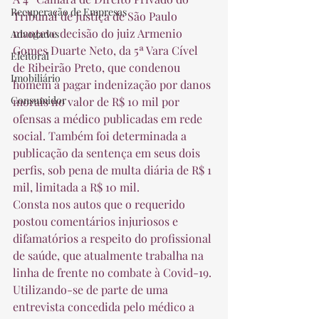
Recuperação de Empresas
Tribunal de Justiça de São Paulo 
manteve decisão do juiz Armenio 
Advogados
Gomes Duarte Neto, da 5ª Vara Cível 
Eleitoral
de Ribeirão Preto, que condenou 
Imobiliário
homem a pagar indenização por danos 
Consumidor
morais no valor de R$ 10 mil por 
ofensas a médico publicadas em rede 
social. Também foi determinada a 
publicação da sentença em seus dois 
perfis, sob pena de multa diária de R$ 1 
mil, limitada a R$ 10 mil. 
Consta nos autos que o requerido 
postou comentários injuriosos e 
difamatórios a respeito do profissional 
de saúde, que atualmente trabalha na 
linha de frente no combate à Covid-19. 
Utilizando-se de parte de uma 
entrevista concedida pelo médico a 