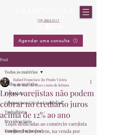
(19) 3863-5111
Agendar uma consulta
Post
Todas as matérias
Rafael Francisco do Prado Vieira
Todas as matérias
19 de mai. de 2020
3 min de leitura
Lojas varejistas não podem
Tributário
cobrar no crediário juros
Contencioso Cível e Comercial
Trabalhista
acima de 12% ao ano
Previdenciário
Lojas dedicadas ao comércio varejista 
Família e Sucessões
em geral não podem, na venda por 