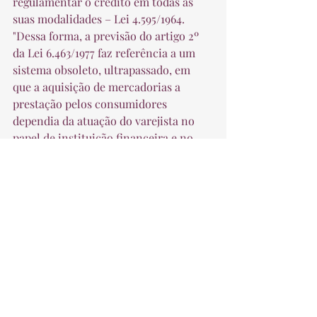
regulamentar o crédito em todas as 
suas modalidades – Lei 4.595/1964. 
"Dessa forma, a previsão do artigo 2º 
da Lei 6.463/1977 faz referência a um 
sistema obsoleto, ultrapassado, em 
que a aquisição de mercadorias a 
prestação pelos consumidores 
dependia da atuação do varejista no 
papel de instituição financeira e no 
qual o controle dos juros estava sujeito 
ao escrutínio dos próprios 
consumidores e à fiscalização do 
Ministério da Fazenda", declarou. 
A ministra concluiu afirmando que, 
como a Lei 6.463/1977 – nos termos da 
jurisprudência da Terceira Turma – é 
norma de ordem pública e não deve 
ser interpretada de forma extensiva, 
os varejistas não podem ser 