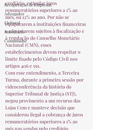
crediário, estipular juros 
Recuperação de Empresas
remuneratórios superiores a 1% ao 
Advogados
mês, ou 12% ao ano. Por não se 
Eleitoral
equipararem a instituições financeiras 
e não estarem sujeitos à fiscalização e 
Imobiliário
à regulação do Conselho Monetário 
Consumidor
Nacional (CMN), esses 
estabelecimentos devem respeitar o 
limite fixado pelo Código Civil nos 
artigos 406 e 591. 
Com esse entendimento, a Terceira 
Turma, durante a primeira sessão por 
videoconferência da história do 
Superior Tribunal de Justiça (STJ), 
negou provimento a um recurso das 
Lojas Cem e manteve decisão que 
considerou ilegal a cobrança de juros 
remuneratórios superiores a 1% ao 
mês nas vendas pelo crediário. 