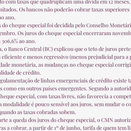
limitados. Os bancos não poderão cobrar taxas superiores 
ao ano.  
embro. Os juros do cheque especial encerraram novemb
 306,6% ao ano.  
 eficiente e menos regressivo (menos prejudicial para a
idade monetária, as mudanças no cheque especial corrigi
dade de crédito.  
 como em outros países emergentes. Segundo a autorid
cheque especial, com taxas livres, não favorecia a compet
 a modalidade é pouco sensível aos juros, sem mudar o 
quando as taxas cobradas sobem.  
ras a cobrar, a partir de 1º de junho, tarifa de quem tem 