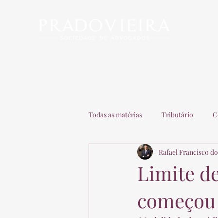
Início
Escritório
Advogados
Matérias
C
Todas as matérias
Tributário
C
Rafael Francisco do
Recuperação de Empresas
Adv
Limite de
começou 