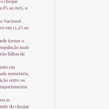
a 8% ao mês, o 
ro em 12,4% ao 
 população mais 
rão falhas de 
ade monetária, 
ição entre os 
comportamento 
limite do cheque 