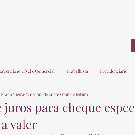
ontato
ontencioso Cível e Comercial
Trabalhista
Previdenciário
 Prado Vieira
27 de jan. de 2020
2 min de leitura
ogados
Eleitoral
Imobiliário
Consumidor
 juros para cheque espec
a valer