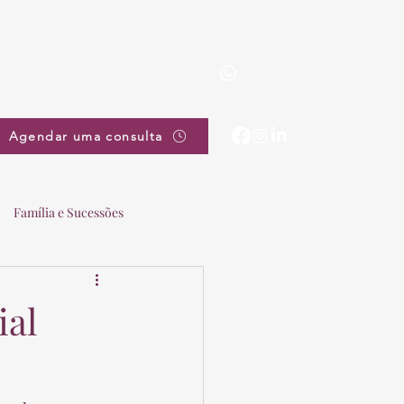
(19) 3863-5111
pradovieira@pradovieira.com.br
Agendar uma consulta
Família e Sucessões
ial