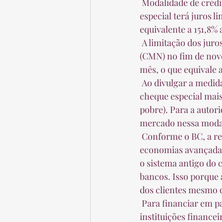
 Modalidade de crédito com taxas que quadruplicam uma dívida em 12 meses, o cheque 
especial terá juros 
equivalente a 151,8% 
 A limitação dos juros do cheque especial foi decidida pelo Conselho Monetário Nacional 
(CMN) no fim de nov
mês, o que equivale a
 Ao divulgar a medida, o Banco Central (BC) explicou que o teto de juros pretende tornar o 
cheque especial mais
pobre). Para a autor
mercado nessa modali
 Conforme o BC, a regulamentação de linhas emergenciais de crédito existe tanto em 
economias avançadas
o sistema antigo do 
bancos. Isso porque
dos clientes mesmo 
 Para financiar em parte a queda dos juros do cheque especial, o CMN autorizou as 
instituições financei