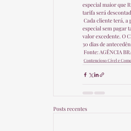
especial maior que R
tarifa será descontad
 Cada cliente terá, a princípio, um limite pré-aprovado de R$ 500 por mês para o cheque 
especial sem pagar tar
valor excedente. O 
30 dias de antecedênc
 Fonte: AGÊNCIA B
Contencioso Cível e Come
Posts recentes