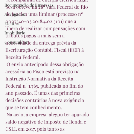
Recuperação de Empresas
Sesa obteve na 28ª Vara Federal do Rio 
de Janeiro uma liminar (processo nº 
Advogados
0007540-03.2018.4.02.5101) que a 
Eleitoral
libera de realizar compensações com 
Imobiliário
tributos pagos a mais sem a 
Consumidor
necessidade da entrega prévia da 
Escrituração Contábil Fiscal (ECF) à 
Receita Federal.  
 O envio antecipado dessa obrigação 
acessória ao Fisco está previsto na 
Instrução Normativa da Receita 
Federal n° 1.765, publicada no fim do 
ano passado. É umas das primeiras 
decisões contrárias à nova exigência 
que se tem conhecimento.  
 Na ação, a empresa alegou ter apurado 
saldo negativo de Imposto de Renda e 
CSLL em 2017, pois tanto as 