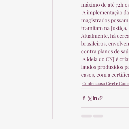
máximo de até 72h os
 A implementação das ferramentas técnicas tem como objetivo contribuir para que os 
magistrados possam j
tramitam na Justiça,
Atualmente, há cerca
brasileiros, envolve
contra planos de saúd
 A ideia do CNJ é criar um grande banco de dados à disposição dos magistrados, a partir dos 
laudos produzidos pe
casos, com a certifi
Contencioso Cível e Come