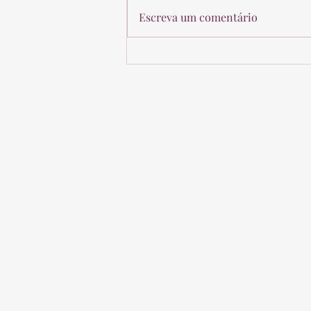
Escreva um comentário
Novo Entendimento da
Receita Federal sobre VGBL e
Imposto de Renda