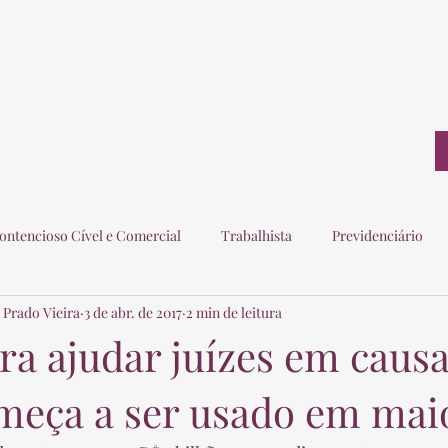
ontato
ontencioso Cível e Comercial
Trabalhista
Previdenciário
 Prado Vieira
3 de abr. de 2017
2 min de leitura
ogados
Eleitoral
Imobiliário
Consumidor
ra ajudar juízes em causa
meça a ser usado em mai