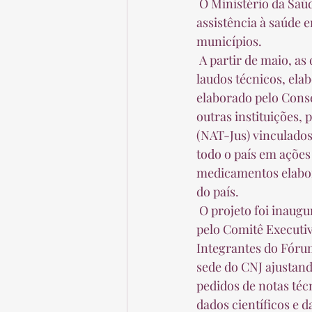
 O Ministério da Saúde gasta, por ano, R$ 7 bilhões em medicamentos e procedimentos de 
assistência à saúde 
municípios.  
 A partir de maio, as decisões dos magistrados nessas ações judiciais serão amparadas em 
laudos técnicos, elab
elaborado pelo Conse
outras instituições,
(NAT-Jus) vinculados
todo o país em ações 
medicamentos elabora
do país.  
 O projeto foi inaugurado no ano passado pela presidente do CNJ, e vem sendo desenvolvido 
pelo Comitê Executiv
Integrantes do Fórum
sede do CNJ ajustand
pedidos de notas téc
dados científicos e 