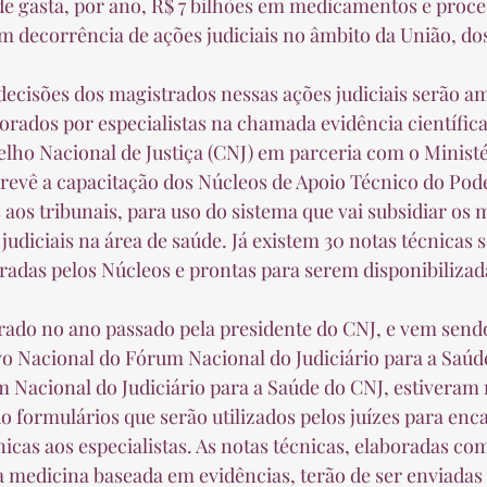
em decorrência de ações judiciais no âmbito da União, dos
orados por especialistas na chamada evidência científica.
lho Nacional de Justiça (CNJ) em parceria com o Ministé
 prevê a capacitação dos Núcleos de Apoio Técnico do Pode
 aos tribunais, para uso do sistema que vai subsidiar os 
judiciais na área de saúde. Já existem 30 notas técnicas 
das pelos Núcleos e prontas para serem disponibilizada
o Nacional do Fórum Nacional do Judiciário para a Saúd
 Nacional do Judiciário para a Saúde do CNJ, estiveram 
o formulários que serão utilizados pelos juízes para enc
nicas aos especialistas. As notas técnicas, elaboradas co
da medicina baseada em evidências, terão de ser enviadas