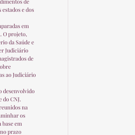
 estados e dos 
 O projeto, 
rio da Saúde e 
r Judiciário 
magistrados de 
sobre 
s ao Judiciário 
e do CNJ. 
reunidos na 
aminhar os 
m base em 
 no prazo 