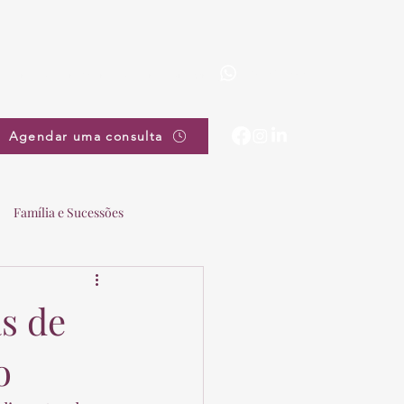
(19) 3863-5111
pradovieira@pradovieira.com.br
Agendar uma consulta
Família e Sucessões
s de
o