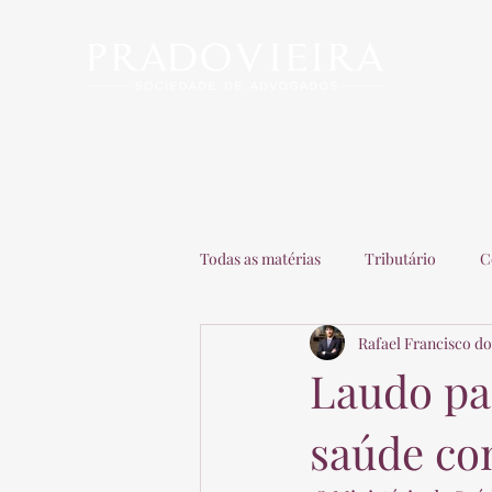
Início
Escritório
Advogados
Matérias
C
Todas as matérias
Tributário
C
Rafael Francisco do
Recuperação de Empresas
Adv
Laudo pa
saúde co