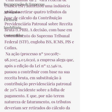
Recuperação de Empresas
Osasco (SP) autorizou uma indústria 
gráfica a retirar quatro tributos da 
Advogados
base de cálculo da Contribuição 
Eleitoral
Previdenciária Patronal sobre Receita 
Imobiliário
Bruta (CPRB). A decisão, com base em 
Consumidor
entendimento do Supremo Tribunal 
Federal (STF), engloba ISS, ICMS, PIS e 
Cofins.  
 Na ação (processo nº 5003087-
98.2017.4.03.6130), a empresa alega que, 
após a edição da Lei nº 12.546/11, 
passou a contribuir com base na sua 
receita bruta, em substituição à 
contribuição previdenciária patronal 
de 20% incidente sobre a folha de 
pagamento. E que, por não terem 
natureza de faturamento, os tributos 
deveriam ser retirados do cálculo da 