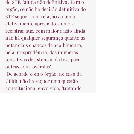
do STF, "ainda não definitivo". Para o 
órgão, se não há decisão definitiva do 
STF sequer com relação ao tema 
efetivamente apreciado, cumpre 
registrar que, com maior razão ainda, 
não há qualquer segurança quanto às 
potenciais chances de acolhimento, 
pela jurisprudência, das inúmeras 
tentativas de extensão da tese para 
outras controvérsias".  
 De acordo com o órgão, no caso da 
CPRB, não há sequer uma questão 
constitucional envolvida, "tratando-
se, na verdade, de uma contribuição 
substitutiva (sujeita a conceitos 
próprios) decorrente de opção dos 
respectivos contribuintes por um 
benefício fiscal, que, a proceder a tese 
dos contribuintes, tornar-se-ia 