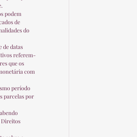
.  
cados de 
nalidades do 
ativos referem-
res que os 
 monetária com 
s parcelas por 
Direitos 