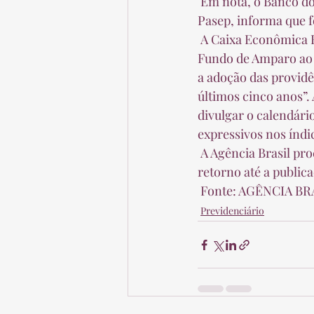
 Em nota, o Banco do Brasil diz que “cumpre integralmente a legislação vigente sobre o 
Pasep, informa que fo
 A Caixa Econômica Federal diz que acata as determinações do Conselho Deliberativo do 
Fundo de Amparo ao 
a adoção das providê
últimos cinco anos”.
divulgar o calendári
expressivos nos índi
 A Agência Brasil procurou também a Advocacia-Geral da União (AGU), mas não obteve 
retorno até a public
 Fonte: AGÊNCIA BR
Previdenciário