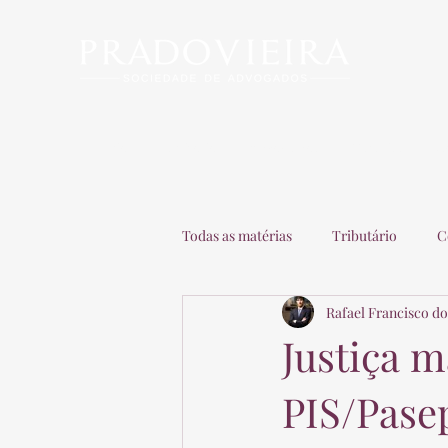
Início
Escritório
Advogados
Matérias
C
Todas as matérias
Tributário
C
Rafael Francisco do
Recuperação de Empresas
Adv
Justiça 
PIS/Pase