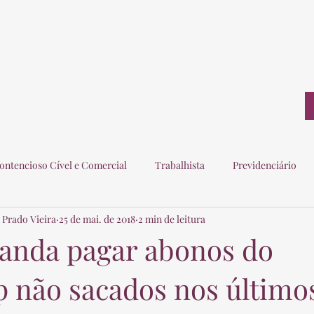
ontato
ontencioso Cível e Comercial
Trabalhista
Previdenciário
 Prado Vieira
25 de mai. de 2018
2 min de leitura
ogados
Eleitoral
Imobiliário
Consumidor
manda pagar abonos do
p não sacados nos últimos