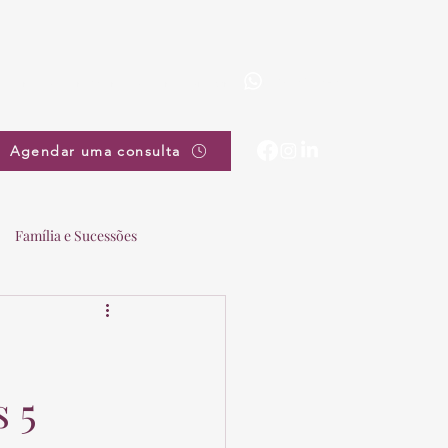
(19) 3863-5111
pradovieira@pradovieira.com.br
Agendar uma consulta
Família e Sucessões
 5