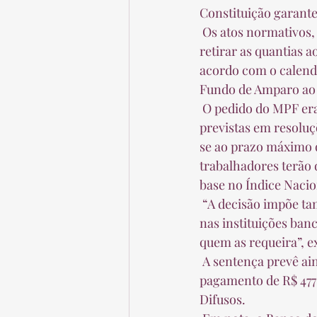
Constituição garante
 Os atos normativos, no entanto, restringem o período em que os beneficiários podem 
retirar as quantias 
acordo com o calendá
Fundo de Amparo ao 
 O pedido do MPF era para que pagamento fosse efetuado independentemente de datas 
previstas em resoluç
se ao prazo máximo q
trabalhadores terão 
base no Índice Nacio
 “A decisão impõe também que valores não retirados sejam mantidos pelo mesmo período 
nas instituições banc
quem as requeira”, ex
 A sentença prevê ainda a condenação da União por danos morais coletivos, cabendo 
pagamento de R$ 477 
Difusos.  