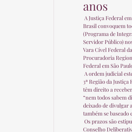
anos
 A Justiça Federal em São Paulo determinou que a Caixa Econômica Federal e o Banco do 
Brasil convoquem tod
(Programa de Integr
Servidor Público) nos
Vara Cível Federal da
Procuradoria Regiona
Federal em São Paulo
 A ordem judicial estende-se aos estados de São Paulo e Mato Grosso do Sul, que compõem a 
3ª Região da Justiça
têm direito a recebe
“nem todos sabem dis
deixado de divulgar 
também se baseado em
 Os prazos são estipulados em resoluções da União, editadas anualmente, por meio do 
Conselho Deliberati