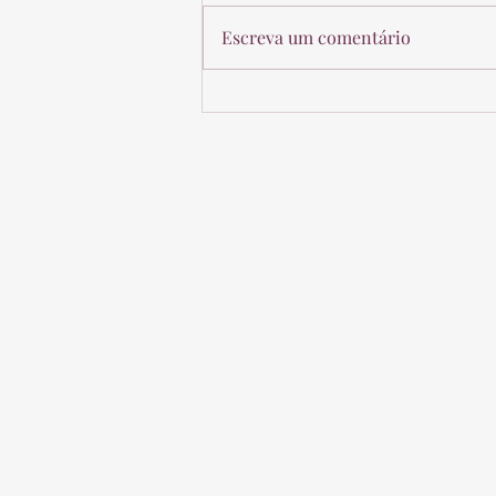
Escreva um comentário
Médicos: Sua Aposentadoria
exige regras próprias