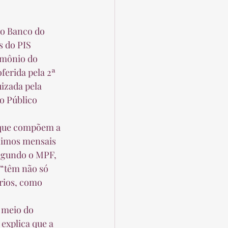
 do PIS 
imônio do 
ferida pela 2ª 
uizada pela 
o Público 
nimos mensais 
segundo o MPF, 
“têm não só 
rios, como 
explica que a 