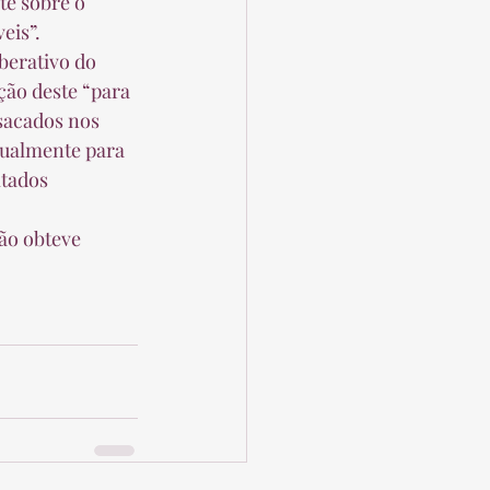
is”.  
ão deste “para 
sacados nos 
nualmente para 
tados 