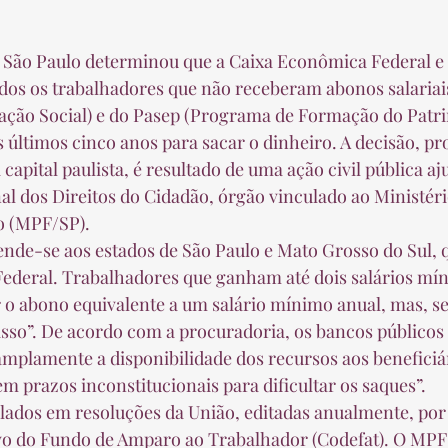
os os trabalhadores que não receberam abonos salariais
ação Social) e do Pasep (Programa de Formação do Patr
 últimos cinco anos para sacar o dinheiro. A decisão, pro
 capital paulista, é resultado de uma ação civil pública aj
l dos Direitos do Cidadão, órgão vinculado ao Ministéri
 (MPF/SP).  
 Federal. Trabalhadores que ganham até dois salários mí
r o abono equivalente a um salário mínimo anual, mas, 
so”. De acordo com a procuradoria, os bancos públicos 
amplamente a disponibilidade dos recursos aos beneficiá
 prazos inconstitucionais para dificultar os saques”.  
vo do Fundo de Amparo ao Trabalhador (Codefat). O MPF 