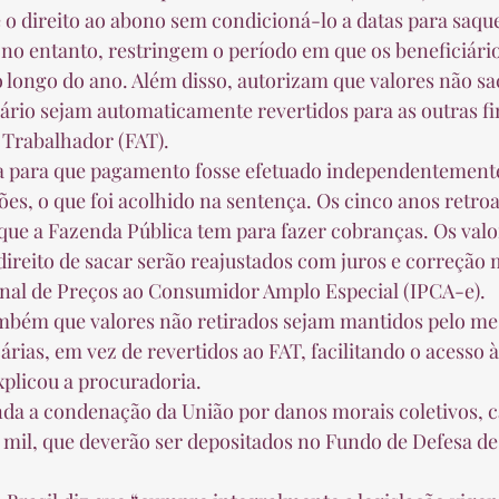
 o direito ao abono sem condicioná-lo a datas para saque
ao longo do ano. Além disso, autorizam que valores não sa
rio sejam automaticamente revertidos para as outras fi
Trabalhador (FAT).  
ões, o que foi acolhido na sentença. Os cinco anos retro
ue a Fazenda Pública tem para fazer cobranças. Os valo
direito de sacar serão reajustados com juros e correção
nal de Preços ao Consumidor Amplo Especial (IPCA-e).  
árias, em vez de revertidos ao FAT, facilitando o acesso à
plicou a procuradoria.  
mil, que deverão ser depositados no Fundo de Defesa de 