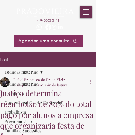
(19) 3863-5111
Agendar uma consulta
Post
Todas as matérias
Rafael Francisco do Prado Vieira
Todas as matérias
21 de jan. de 2022
2 min de leitura
Justiça determina
Tributário
reembolso de 80% do total
Contencioso Cível e Comercial
Trabalhista
pago por alunos a empresa
Previdenciário
que organizaria festa de
Família e Sucessões