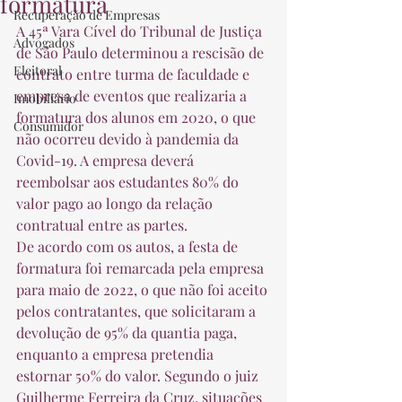
formatura
Recuperação de Empresas
A 45ª Vara Cível do Tribunal de Justiça 
Advogados
de São Paulo determinou a rescisão de 
Eleitoral
contrato entre turma de faculdade e 
empresa de eventos que realizaria a 
Imobiliário
formatura dos alunos em 2020, o que 
Consumidor
não ocorreu devido à pandemia da 
Covid-19. A empresa deverá 
reembolsar aos estudantes 80% do 
valor pago ao longo da relação 
contratual entre as partes. 
De acordo com os autos, a festa de 
formatura foi remarcada pela empresa 
para maio de 2022, o que não foi aceito 
pelos contratantes, que solicitaram a 
devolução de 95% da quantia paga, 
enquanto a empresa pretendia 
estornar 50% do valor. Segundo o juiz 
Guilherme Ferreira da Cruz, situações 