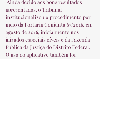
 Ainda devido aos bons resultados 
apresentados, o Tribunal 
institucionalizou o procedimento por 
meio da Portaria Conjunta 67/2016, em 
agosto de 2016, inicialmente nos 
juizados especiais cíveis e da Fazenda 
Pública da Justiça do Distrito Federal. 
O uso do aplicativo também foi 
autorizado para intimação das vítimas 
de violência doméstica, conforme §1º, 
do art. 2º da Portaria Conjunta 78/2016 
e, recentemente, foi adotado no 
âmbito dos juizados especiais 
criminais, por meio da Portaria GC 
156/2018, publicada no dia 23/10/2018.  
 Fonte: TJDFT 
Contencioso Cível e Comercial