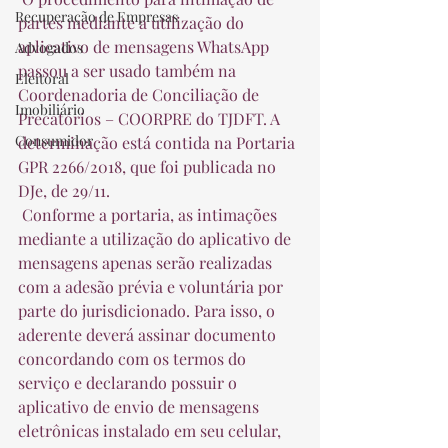
Recuperação de Empresas
partes mediante a utilização do 
aplicativo de mensagens WhatsApp 
Advogados
passou a ser usado também na 
Eleitoral
Coordenadoria de Conciliação de 
Imobiliário
Precatórios – COORPRE do TJDFT. A 
Consumidor
determinação está contida na Portaria 
GPR 2266/2018, que foi publicada no 
DJe, de 29/11.  
 Conforme a portaria, as intimações 
mediante a utilização do aplicativo de 
mensagens apenas serão realizadas 
com a adesão prévia e voluntária por 
parte do jurisdicionado. Para isso, o 
aderente deverá assinar documento 
concordando com os termos do 
serviço e declarando possuir o 
aplicativo de envio de mensagens 
eletrônicas instalado em seu celular, 