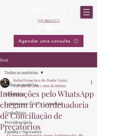
(19) 3863-5111
Agendar uma consulta
Post
Todas as matérias
Rafael Francisco do Prado Vieira
Todas as matérias
3 de jan. de 2019
2 min de leitura
Intimações pelo WhatsApp
Tributário
chegam à Coordenadoria
Contencioso Cível e Comercial
Trabalhista
de Conciliação de
Previdenciário
Precatórios
Família e Sucessões
 O procedimento para intimação de 