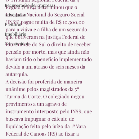
Recuperação de Empresas
Região (TRF4) determinou que o 
Instituto Nacional do Seguro Social 
Advogados
(INSS) pague multa de R$ 10.300,00 
Eleitoral
para a viúva e a filha de um segurado 
Imobiliário
que obtiveram na Justiça Federal do 
Consumidor
Rio Grande do Sul o direito de receber 
pensão por morte, mas que ainda não 
haviam tido o benefício implementado 
devido a um atraso de seis meses da 
autarquia. 
A decisão foi proferida de maneira 
unânime pelos magistrados da 5ª 
Turma da Corte. O colegiado negou 
provimento a um agravo de 
instrumento interposto pelo INSS, que 
buscava impugnar o cálculo de 
liquidação feito pelo juízo da 1ª Vara 
Federal de Canoas (RS) ao fixar a 