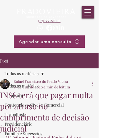
(19) 3863-5111
Agendar uma consulta
Post
Todas as matérias
Rafael Francisco do Prado Vieira
Todas as matérias
19 de out. de 2020
2 min de leitura
INSS terá que pagar multa
Tributário
por atraso no
Contencioso Cível e Comercial
Trabalhista
cumprimento de decisão
Previdenciário
judicial
Família e Sucessões
O Tribunal Regional Federal da 4ª 