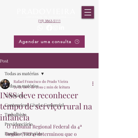
(19) 3863-5111
Agendar uma consulta
Post
Todas as matérias
Rafael Francisco do Prado Vieira
Todas as matérias
29 de nov. de 2019
2 min de leitura
INSS deve reconhecer
Tributário
tempo de serviço rural na
Contencioso Cível e Comercial
Trabalhista
infância
Previdenciário
 O Tribunal Regional Federal da 4ª 
Família e Sucessões
Região (TRF4) determinou que o 