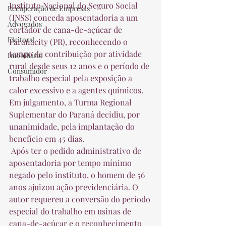
Instituto Nacional do Seguro Social 
Recuperação de Empresas
(INSS) conceda aposentadoria a um 
Advogados
cortador de cana-de-açúcar de 
Eleitoral
Paranacity (PR), reconhecendo o 
tempo de contribuição por atividade 
Imobiliário
rural desde seus 12 anos e o período de 
Consumidor
trabalho especial pela exposição a 
calor excessivo e a agentes químicos. 
Em julgamento, a Turma Regional 
Suplementar do Paraná decidiu, por 
unanimidade, pela implantação do 
benefício em 45 dias.  
 Após ter o pedido administrativo de 
aposentadoria por tempo mínimo 
negado pelo instituto, o homem de 56 
anos ajuizou ação previdenciária. O 
autor requereu a conversão do período 
especial do trabalho em usinas de 
cana-de-açúcar e o reconhecimento 