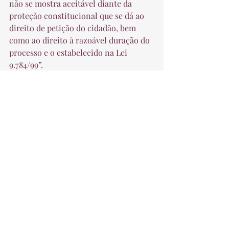
não se mostra aceitável diante da 
proteção constitucional que se dá ao 
direito de petição do cidadão, bem 
como ao direito à razoável duração do 
processo e o estabelecido na Lei 
9.784/99”. 
A 6ª Turma negou provimento ao 
recurso e confirmou o prazo de 30 
dias, que deve ser contado a partir da 
intimação do acórdão, para a 
conclusão do requerimento da autora 
da ação. 
Fonte: TRF4
Previdenciário