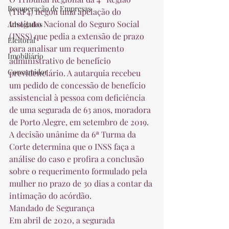
Recuperação de Empresas
(TRF4) negou uma apelação do 
Instituto Nacional do Seguro Social 
Advogados
(INSS) que pedia a extensão de prazo 
Eleitoral
para analisar um requerimento 
Imobiliário
administrativo de benefício 
Consumidor
previdenciário. A autarquia recebeu 
um pedido de concessão de benefício 
assistencial à pessoa com deficiência 
de uma segurada de 63 anos, moradora 
de Porto Alegre, em setembro de 2019. 
A decisão unânime da 6ª Turma da 
Corte determina que o INSS faça a 
análise do caso e profira a conclusão 
sobre o requerimento formulado pela 
mulher no prazo de 30 dias a contar da 
intimação do acórdão. 
Mandado de Segurança 
Em abril de 2020, a segurada 