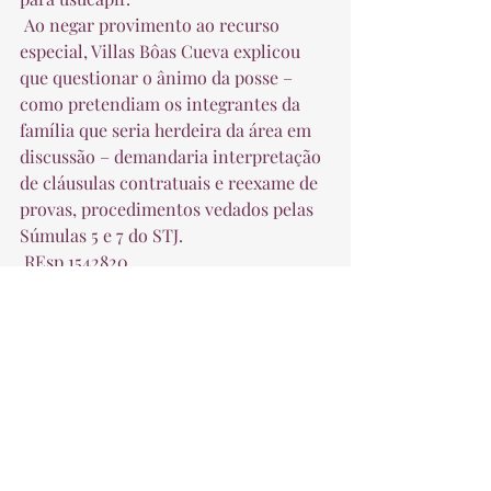
 Ao negar provimento ao recurso 
especial, Villas Bôas Cueva explicou 
que questionar o ânimo da posse – 
como pretendiam os integrantes da 
família que seria herdeira da área em 
discussão – demandaria interpretação 
de cláusulas contratuais e reexame de 
provas, procedimentos vedados pelas 
Súmulas 5 e 7 do STJ.  
 REsp 1542820  
 Fonte: STJ 
Contencioso Cível e Comercial
Posts recentes
Ver tudo