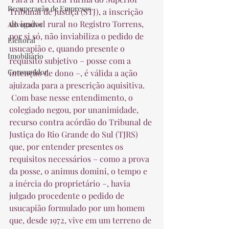
Recuperação de Empresas
Tribunal de Justiça (STJ), a inscrição 
do imóvel rural no Registro Torrens, 
Advogados
por si só, não inviabiliza o pedido de 
Eleitoral
usucapião e, quando presente o 
Imobiliário
requisito subjetivo – posse com a 
Consumidor
intenção de dono –, é válida a ação 
ajuizada para a prescrição aquisitiva.  
 Com base nesse entendimento, o 
colegiado negou, por unanimidade, 
recurso contra acórdão do Tribunal de 
Justiça do Rio Grande do Sul (TJRS) 
que, por entender presentes os 
requisitos necessários – como a prova 
da posse, o animus domini, o tempo e 
a inércia do proprietário –, havia 
julgado procedente o pedido de 
usucapião formulado por um homem 
que, desde 1972, vive em um terreno de 