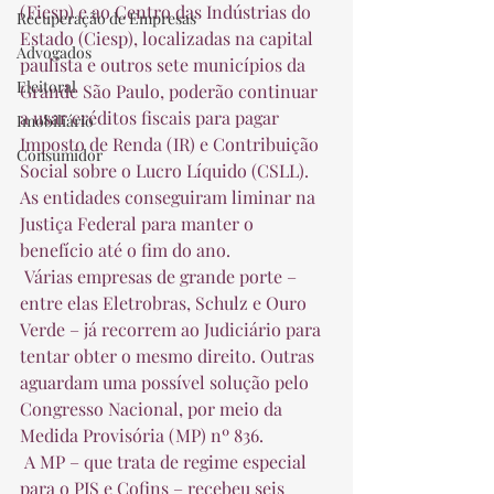
(Fiesp) e ao Centro das Indústrias do 
Recuperação de Empresas
Estado (Ciesp), localizadas na capital 
Advogados
paulista e outros sete municípios da 
Eleitoral
Grande São Paulo, poderão continuar 
a usar créditos fiscais para pagar 
Imobiliário
Imposto de Renda (IR) e Contribuição 
Consumidor
Social sobre o Lucro Líquido (CSLL). 
As entidades conseguiram liminar na 
Justiça Federal para manter o 
benefício até o fim do ano.  
 Várias empresas de grande porte – 
entre elas Eletrobras, Schulz e Ouro 
Verde – já recorrem ao Judiciário para 
tentar obter o mesmo direito. Outras 
aguardam uma possível solução pelo 
Congresso Nacional, por meio da 
Medida Provisória (MP) nº 836.  
 A MP – que trata de regime especial 
para o PIS e Cofins – recebeu seis 