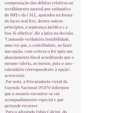
compensação dos débitos relativos ao 
recolhimento mensal por estimativa 
do IRPJ e da CSLL, apurados na forma 
do lucro real fere, dentre outros 
princípios, a segurança jurídica e a 
boa-fé objetiva", diz a juíza na decisão. 
"Causando verdadeira instabilidade, 
uma vez que, o contribuinte, ao fazer 
sua opção, com certeza o fez após um 
planejamento fiscal acreditando que o 
mesmo valeria, ao menos, para o ano-
calendário correspondente à opção", 
acrescenta.  
 Por nota, a Procuradoria-Geral da 
Fazenda Nacional (PGFN) informou 
que o assunto encontra-se em 
acompanhamento especial e que 
pretende recorrer.  
 Para o advogado Fabio Calcini, do 