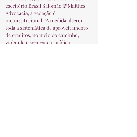
escritório Brasil Salomão & Matthes 
Advocacia, a vedação é 
inconstitucional. "A medida alterou 
toda a sistemática de aproveitamento 
de créditos, no meio do caminho, 
violando a segurança jurídica. 
Contribuintes foram surpreendidos 
pelo Estado, que criou essa forma 
equivocada de buscar caixa de forma 
indireta", afirma.  
 Fonte: VALOR ECONÔMICO - 
LEGISLAÇÃO & TRIBUTOS 
Tributário
Recuperação de Empresas