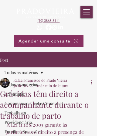
(19) 3863-5111
Agendar uma consulta
Post
Todas as matérias
Rafael Francisco do Prado Vieira
Todas as matérias
30 de dez. de 2016
1 min de leitura
Grávidas têm direito a
Tributário
acompanhante durante o
Contencioso Cível e Comercial
Trabalhista
trabalho de parto
Previdenciário
 A Lei 11.108/2005 garante às 
Família e Sucessões
parturientes o direito à presença de 