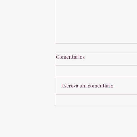
Comentários
Escreva um comentário
Reajustes Abusivos de Planos
de Saúde - STF suspendeu o
julgamento. Seus direitos
permanecem.