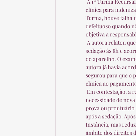
 A 1ª Turma Recursal dos Juizados Especiais do TJDFT manteve, por maioria, condenação de 
clínica para indeniz
Turma, houve falha n
defeituoso quando n
objetiva a responsabi
 A autora relatou que compareceu à clínica para exame de endoscopia, sendo que recebeu 
sedação às 8h e acor
do aparelho. O exame
autora já havia acor
segurou para que o p
clínica ao pagamento
 Em contestação, a ré alegou que apenas a médica responsável pelo exame poderia atestar a 
necessidade de nova
prova ou prontuário 
após a sedação. Após
Instância, mas reduz
âmbito dos direitos 