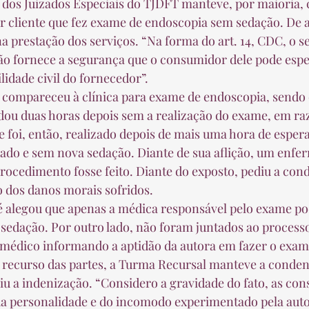
ar cliente que fez exame de endoscopia sem sedação. De 
a prestação dos serviços. “Na forma do art. 14, CDC, o se
ão fornece a segurança que o consumidor dele pode espe
lidade civil do fornecedor”.  
dou duas horas depois sem a realização do exame, em ra
 foi, então, realizado depois de mais uma hora de espera
dado e sem nova sedação. Diante de sua aflição, um enfer
rocedimento fosse feito. Diante do exposto, pediu a con
 dos danos morais sofridos.  
 sedação. Por outro lado, não foram juntados ao proces
médico informando a aptidão da autora em fazer o exame
 recurso das partes, a Turma Recursal manteve a conden
iu a indenização. “Considero a gravidade do fato, as con
da personalidade e do incomodo experimentado pela auto