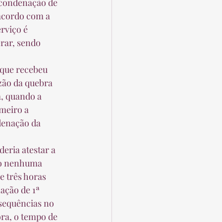
acordo com a 
rviço é 
rar, sendo 
zão da quebra 
, quando a 
meiro a 
denação da 
so nenhuma 
 três horas 
ação de 1ª 
sequências no 
ra, o tempo de 