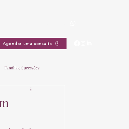
(19) 3863-5111
pradovieira@pradovieira.com.br
Agendar uma consulta
Família e Sucessões
em