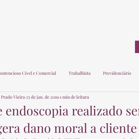
ontato
ontencioso Cível e Comercial
Trabalhista
Previdenciário
 Prado Vieira
25 de jan. de 2019
1 min de leitura
ogados
Eleitoral
Imobiliário
Consumidor
 endoscopia realizado s
era dano moral a cliente