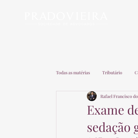
Início
Escritório
Advogados
Matérias
C
Todas as matérias
Tributário
C
Rafael Francisco do
Recuperação de Empresas
Adv
Exame de
sedação g