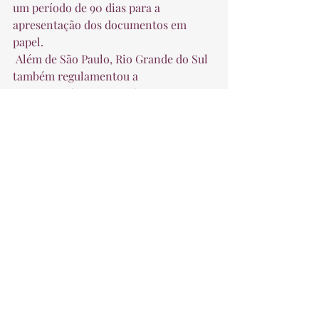
um período de 90 dias para a 
apresentação dos documentos em 
papel.  
 Além de São Paulo, Rio Grande do Sul 
também regulamentou a 
compensação, com a Lei nº 
15.038/2017, que instituiu o Programa 
Compensa RS. A norma permite a 
compensação de até 85% do valor de 
face do precatório. Mais ousado que 
São Paulo, o Estado também autoriza a 
compensação com o ICMS corrente. 
Alguns pontos da legislação, porém, 
têm gerado discussões judiciais, afirma 
o tributarista Rafael Nichele. Com o 
programa, o governo gaúcho espera 
reduzir a dívida ativa do Estado, hoje 
de R$ 37 bilhões. O estoque de 
precatórios a pagar é de cerca de R$ 12 