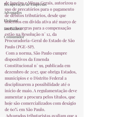
de Janeiro e Minas Gerais, autorizou o 
Recuperação de Empresas
uso de precatórios para o pagamento 
Advogados
de débitos tributários, desde que 
Eleitoral
inscritos em dívida ativa até março de 
2015. As regras para a compensação 
Imobiliário
estão na Resolução n° 12, da 
Consumidor
Procuradoria-Geral do Estado de São 
Paulo (PGE-SP).  
 Com a norma, São Paulo cumpre 
dispositivos da Emenda 
Constitucional n° 99, publicada em 
dezembro de 2017, que obriga Estados, 
municípios e o Distrito Federal a 
disciplinarem a possibilidade até o 
início de maio. A regulamentação deve 
aumentar a procura pelos títulos, que 
hoje são comercializados com deságio 
de 60% em São Paulo.  
 Advogados tributaristas avaliam que a 