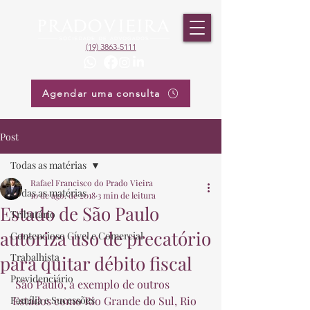
(19) 3863-5111
Agendar uma consulta
Post
Todas as matérias
Rafael Francisco do Prado Vieira
Todas as matérias
10 de ago. de 2018
3 min de leitura
Estado de São Paulo
Tributário
autoriza uso de precatório
Contencioso Cível e Comercial
Trabalhista
para quitar débito fiscal
Previdenciário
 São Paulo, a exemplo de outros 
Família e Sucessões
Estados como Rio Grande do Sul, Rio 