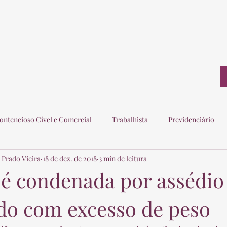
ontato
ontencioso Cível e Comercial
Trabalhista
Previdenciário
 Prado Vieira
18 de dez. de 2018
3 min de leitura
ogados
Eleitoral
Imobiliário
Consumidor
é condenada por assédio
o com excesso de peso