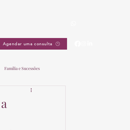
(19) 3863-5111
pradovieira@pradovieira.com.br
Agendar uma consulta
Família e Sucessões
 a