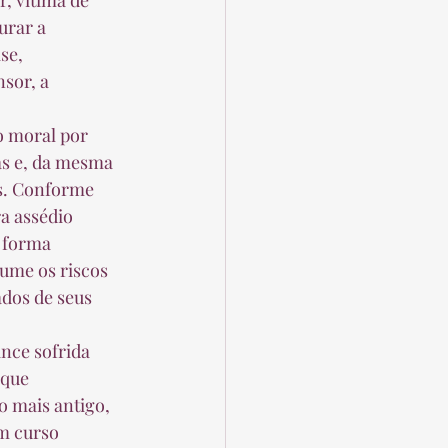
, vítima de 
urar a 
se, 
sor, a 
as e, da mesma 
s. Conforme 
a assédio 
 forma 
ume os riscos 
ados de seus 
 que 
 mais antigo, 
m curso 