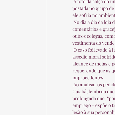
 A foto da calça do uniforme que seria entregue ao vendedor, tirada pela subgerente e 
postada no grupo de
ele sofria no ambient
 No dia a dia da loja de telefonia celular, a condição física do empregado era alvo de 
comentários e gracej
outros colegas, como
vestimenta do vendedo
 O caso foi levado à Justiça pelo trabalhador, que pediu o pagamento de compensação pelo 
assédio moral sofrid
alcance de metas e p
requerendo que as q
improcedentes.  
 Ao analisar os pedidos, a juíza Ana Maria Accioly Lins, em atuação na 3ª Vara do Trabalho de 
Cuiabá, lembrou que 
prolongada que, “por
emprego - expõe o t
lesão à sua personalid