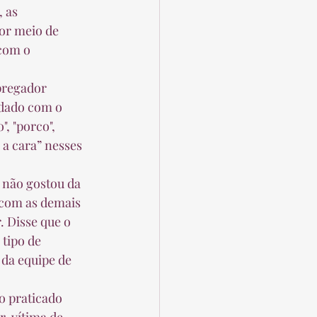
or meio de 
com o 
odado com o 
, "porco", 
a cara” nesses 
com as demais 
. Disse que o 
tipo de 
da equipe de 