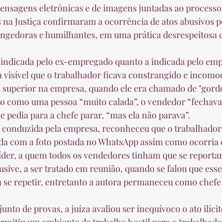
na Justiça confirmaram a ocorrência de atos abusivos p
angedoras e humilhantes, em uma prática desrespeitosa 
 visível que o trabalhador ficava constrangido e incom
superior na empresa, quando ele era chamado de "gordo"
to como uma pessoa “muito calada”, o vendedor “fechava 
pedia para a chefe parar, “mas ela não parava”.  
da com a foto postada no WhatsApp assim como ocorria 
líder, a quem todos os vendedores tinham que se reportar
sive, a ser tratado em reunião, quando se falou que esse 
 se repetir, entretanto a autora permaneceu como chefe 