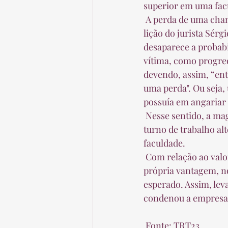
superior em uma facu
 A perda de uma chance, conforme destacou a magistrada em sua sentença, utilizando-se da 
lição do jurista Sérg
desaparece a probabi
vítima, como progredi
devendo, assim, “ent
uma perda". Ou seja, 
possuía em angariar 
 Nesse sentido, a magistrada reconheceu o vendedor foi preterido no seu direito de ter o 
turno de trabalho al
faculdade.  
 Com relação ao valor da indenização, a magistrada explicou que não se repara a perda da 
própria vantagem, no
esperado. Assim, leva
condenou a empresa a
 Fonte: TRT23 