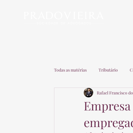
Início
Escritório
Advogados
Matérias
C
Todas as matérias
Tributário
C
Rafael Francisco do
Recuperação de Empresas
Adv
Empresa 
empregad