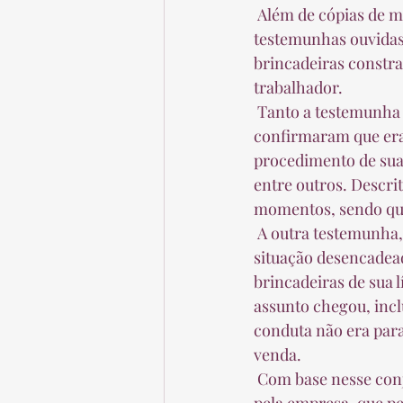
 Além de cópias de mensagens eletrônicas e de imagens juntadas ao processo, as 
testemunhas ouvidas 
brincadeiras constr
trabalhador.  
 Tanto a testemunha indicada pelo ex-empregado quanto a indicada pelo empregador 
confirmaram que era
procedimento de sua 
entre outros. Descri
momentos, sendo que 
 A outra testemunha, conduzida pela empresa, reconheceu que o trabalhador não gostou da 
situação desencadea
brincadeiras de sua 
assunto chegou, inclu
conduta não era para
venda.  
 Com base nesse conjunto de provas, a juíza avaliou ser inequívoco o ato ilícito praticado 