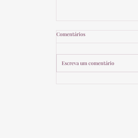
Bombeiro civil de entidade
Comentários
educacional consegue
adicional de periculosidade
A Sétima Turma do Tribunal
Superior do Trabalho deferiu a
Escreva um comentário
um bombeiro da Sociedade
Unificada Paulista de Ensino
Renovado Objetivo...