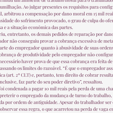
rmitiu um ambiente de trabalho hostil para o trabalhador
milhação. Ao julgar presentes os requisitos para config
il, arbitrou a compensação por dano moral em 15 mil reai
sidade do sofrimento provocado, o grau de culpa do ofen
a e a situação econômica das partes.  
hador não conseguiu provar a cobrança excessiva de met
parte do empregador quanto à abusividade de suas orden
cobrança de produtividade pelo empregador não configur
 necessário haver prova de que essa cobrança era feita de
passando os limites do razoável. “É que o empregador ass
a (art. 2º CLT) e, portanto, tem direito de cobrar result
clusive, faz parte do seu poder diretivo”, ressaltou.  
 preterir o empregado da mudança de turno do trabalho,
 por ordem de antiguidade. Apesar do trabalhador ser o
observar essa regra, o que acarretou na perda de vaga e