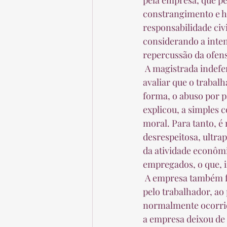
pela empresa, que pe
constrangimento e hu
responsabilidade civ
considerando a inten
repercussão da ofens
 A magistrada indeferiu, entretanto, os demais pedidos de reparação por dano moral por 
avaliar que o trabal
forma, o abuso por 
explicou, a simples 
moral. Para tanto, é
desrespeitosa, ultra
da atividade econômic
empregados, o que, in
 A empresa também foi condenada a pagar 10 mil reais pela perda de uma chance sofrida 
pelo trabalhador, ao
normalmente ocorrida
a empresa deixou de 