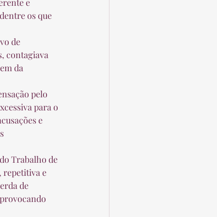
dentre os que 
, contagiava 
gem da 
xcessiva para o 
acusações e 
s 
repetitiva e 
erda de 
 provocando 