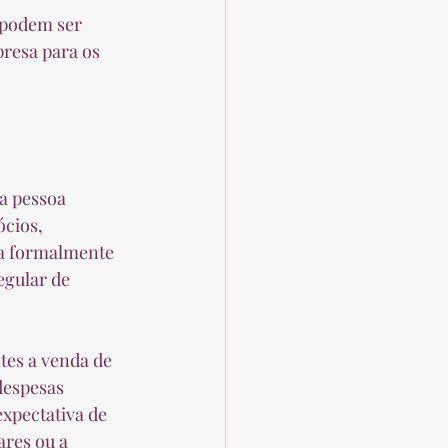
 podem ser 
resa para os 
a pessoa 
cios, 
ja formalmente 
egular de 
tes a venda de 
despesas 
xpectativa de 
ares ou a 