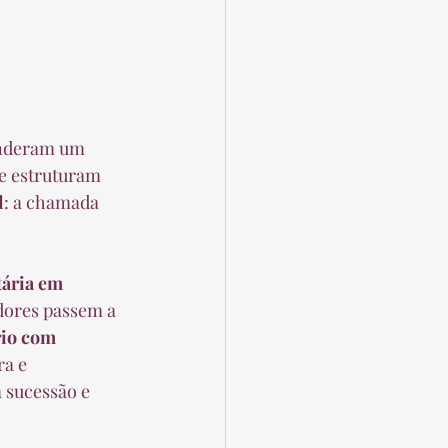
nderam um 
e estruturam 
l
: a chamada 
tária em 
idores passem a 
io com 
a e 
 sucessão e 