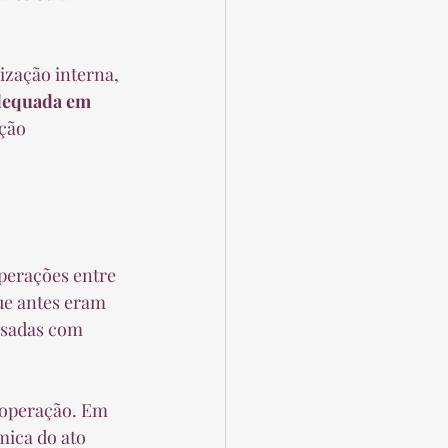
zação interna, 
dequada em 
ção 
operações entre 
ue antes eram 
isadas com 
à operação. Em 
mica do ato 