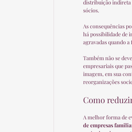
distribuição indiret
sócios.
As consequências pod
há possibilidade de 
agravadas quando a f
Também não se deve i
empresariais que pa
imagem, em sua conta
reorganizações socie
Como reduzir 
A melhor forma de ev
de empresas familia