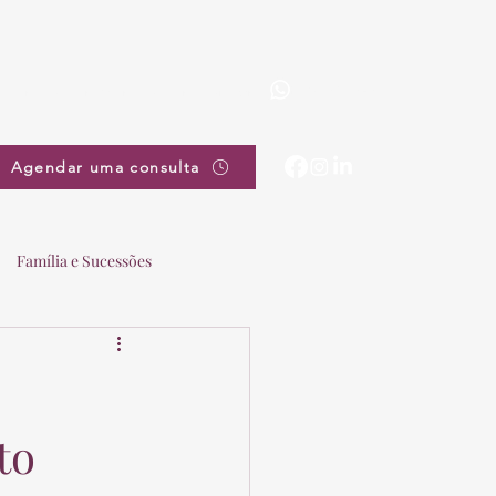
(19) 3863-5111
pradovieira@pradovieira.com.br
Agendar uma consulta
Família e Sucessões
to