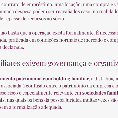
m contrato de empréstimo, uma locação, uma compra e ve
inada despesa podem ser reavaliados caso, na realidad
e repasse de recursos ao sócio.
não basta que a operação exista formalmente. É necessári
da, praticada em condições normais de mercado e comp
a declarada.
iliares exigem governança e organi
amento patrimonial com holding familiar
, a distribuiç
 associada à confusão entre o patrimônio da empresa e 
Esse risco é especialmente relevante em 
sociedades famil
is
, nas quais os bens da pessoa jurídica muitas vezes são
sem a formalização adequada.