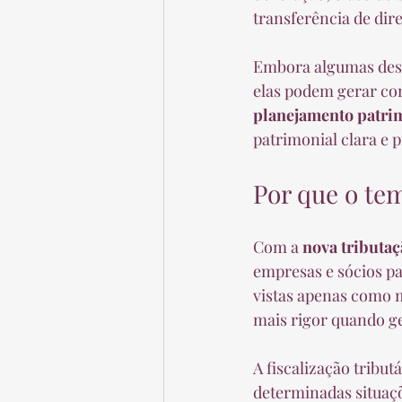
transferência de dir
Embora algumas dess
elas podem gerar co
planejamento patri
patrimonial clara e 
Por que o te
Com a 
nova tributaç
empresas e sócios pa
vistas apenas como 
mais rigor quando ge
A fiscalização tribu
determinadas situaçõ