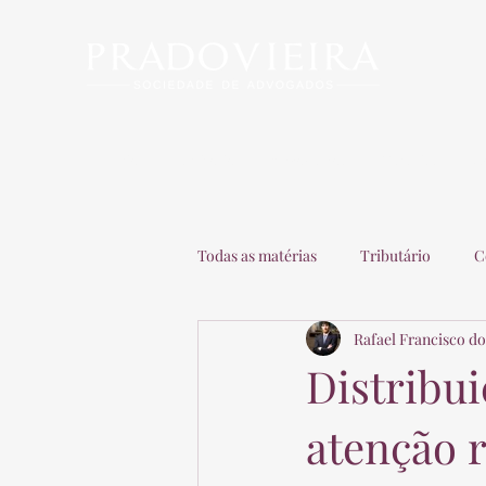
Início
Escritório
Advogados
Matérias
C
Todas as matérias
Tributário
C
Rafael Francisco do
Recuperação de Empresas
Adv
Distribui
atenção 