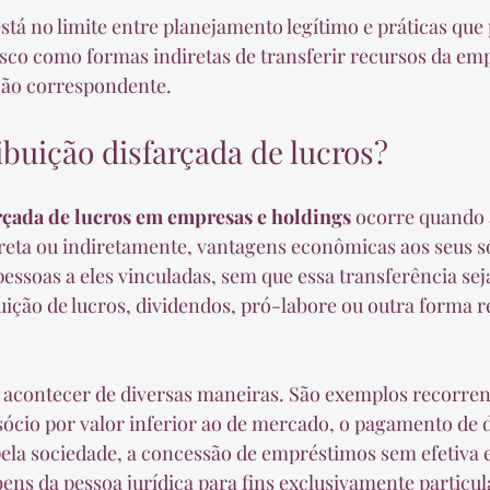
stá no limite entre planejamento legítimo e práticas que
isco como formas indiretas de transferir recursos da emp
ção correspondente.
ibuição disfarçada de lucros?
arçada de lucros em empresas e holdings
 ocorre quando 
direta ou indiretamente, vantagens econômicas aos seus só
essoas a eles vinculadas, sem que essa transferência se
uição de lucros, dividendos, pró-labore ou outra forma r
e acontecer de diversas maneiras. São exemplos recorren
ócio por valor inferior ao de mercado, o pagamento de 
pela sociedade, a concessão de empréstimos sem efetiva e
ens da pessoa jurídica para fins exclusivamente particul