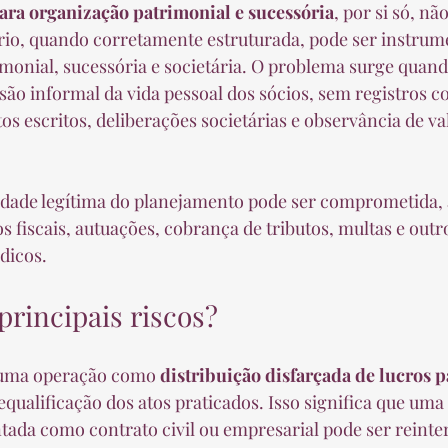
ara organização patrimonial e sucessória
, por si só, nã
io, quando corretamente estruturada, pode ser instrume
monial, sucessória e societária. O problema surge quando
são informal da vida pessoal dos sócios, sem registros c
os escritos, deliberações societárias e observância de va
lidade legítima do planejamento pode ser comprometida,
 fiscais, autuações, cobrança de tributos, multas e outr
dicos.
principais riscos?
 uma operação como 
distribuição disfarçada de lucros pa
requalificação dos atos praticados. Isso significa que uma
tada como contrato civil ou empresarial pode ser reint