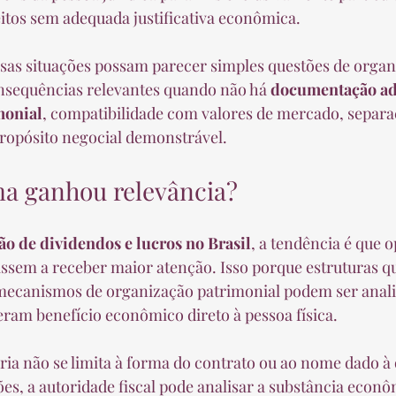
eitos sem adequada justificativa econômica.
as situações possam parecer simples questões de organi
nsequências relevantes quando não há 
documentação a
monial
, compatibilidade com valores de mercado, separa
propósito negocial demonstrável.
ma ganhou relevância?
ão de dividendos e lucros no Brasil
, a tendência é que 
ssem a receber maior atenção. Isso porque estruturas q
mecanismos de organização patrimonial podem ser anal
ram benefício econômico direto à pessoa física.
tária não se limita à forma do contrato ou ao nome dado 
es, a autoridade fiscal pode analisar a substância econô