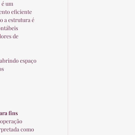
o é um 
nto eficiente 
 a estrutura é 
ontábeis 
lores de 
 abrindo espaço 
os 
ra fins 
 operação 
erpretada como 