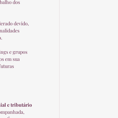
balho dos 
erado devido, 
nalidades 
o.
ings e grupos 
os em sua 
uturas 
al e tributário 
companhada, 