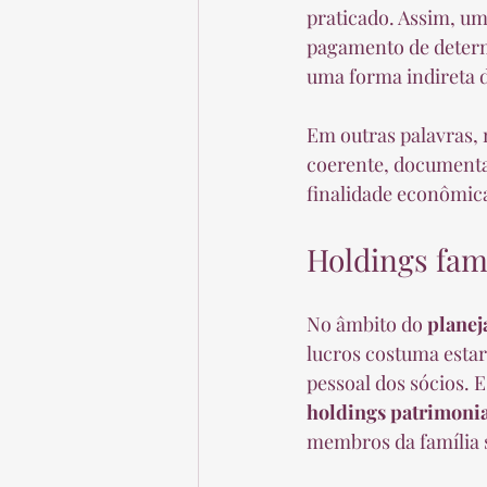
praticado. Assim, u
pagamento de determ
uma forma indireta d
Em outras palavras, 
coerente, documenta
finalidade econômic
Holdings fam
No âmbito do 
planej
lucros costuma estar
pessoal dos sócios. 
holdings patrimonia
membros da família 