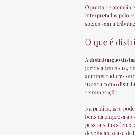
O ponto de atenção e
interpretadas pelo F
sócios sem a tributa
O que é distr
A 
distribuição disf
jurídica transfere, 
administradores ou p
tratada como distrib
remuneração.
Na prática, isso pod
bens da empresa ao s
pessoais dos sócios 
devolução, o uso de b