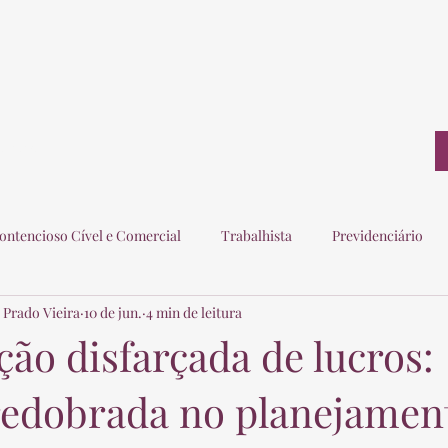
ontato
ontencioso Cível e Comercial
Trabalhista
Previdenciário
 Prado Vieira
10 de jun.
4 min de leitura
ogados
Eleitoral
Imobiliário
Consumidor
ção disfarçada de lucros:
redobrada no planejamen