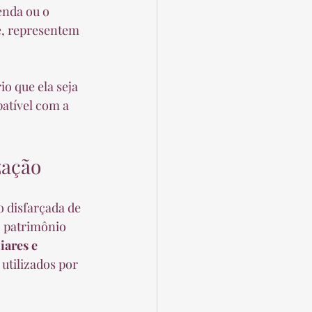
nda ou o 
e, representem 
o que ela seja 
atível com a 
zação
ão disfarçada de 
o patrimônio 
iares e 
 utilizados por 