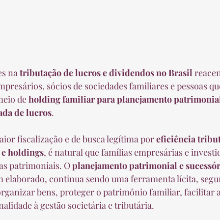
s na 
tributação de lucros e dividendos no Brasil
 reace
mpresários, sócios de sociedades familiares e pessoas qu
eio de 
holding familiar para planejamento patrimonia
ada de lucros
.
or fiscalização e de busca legítima por 
eficiência tribu
 e holdings
, é natural que famílias empresárias e invest
as patrimoniais. O 
planejamento patrimonial e sucessór
 elaborado, continua sendo uma ferramenta lícita, segur
ganizar bens, proteger o patrimônio familiar, facilitar a
alidade à gestão societária e tributária.