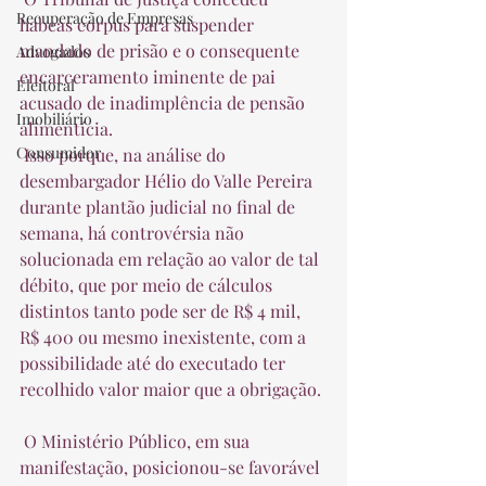
Recuperação de Empresas
habeas corpus para suspender 
mandado de prisão e o consequente 
Advogados
encarceramento iminente de pai 
Eleitoral
acusado de inadimplência de pensão 
Imobiliário
alimentícia.  
Consumidor
 Isso porque, na análise do 
desembargador Hélio do Valle Pereira 
durante plantão judicial no final de 
semana, há controvérsia não 
solucionada em relação ao valor de tal 
débito, que por meio de cálculos 
distintos tanto pode ser de R$ 4 mil, 
R$ 400 ou mesmo inexistente, com a 
possibilidade até do executado ter 
recolhido valor maior que a obrigação. 
 O Ministério Público, em sua 
manifestação, posicionou-se favorável 