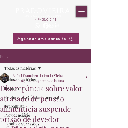
(19) 3863-5111
Agendar uma consulta
Post
Todas as matérias
Rafael Francisco do Prado Vieira
Todas as matérias
27 de ago. de 2019
1 min de leitura
Discrepância sobre valor
Tributário
atrasado de pensão
Contencioso Cível e Comercial
Trabalhista
alimentícia suspende
Previdenciário
prisão de devedor
Família e Sucessões
 O Tribunal de Justiça concedeu 