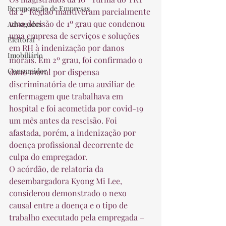
Recuperação de Empresas
da 2ª Região mantiveram parcialmente 
uma decisão de 1º grau que condenou 
Advogados
uma empresa de serviços e soluções 
Eleitoral
em RH à indenização por danos 
Imobiliário
morais. Em 2º grau, foi confirmado o 
Consumidor
dano moral por dispensa 
discriminatória de uma auxiliar de 
enfermagem que trabalhava em 
hospital e foi acometida por covid-19 
um mês antes da rescisão. Foi 
afastada, porém, a indenização por 
doença profissional decorrente de 
culpa do empregador. 
O acórdão, de relatoria da 
desembargadora Kyong Mi Lee, 
considerou demonstrado o nexo 
causal entre a doença e o tipo de 
trabalho executado pela empregada – 