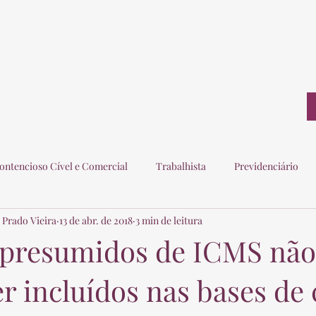
ontato
ontencioso Cível e Comercial
Trabalhista
Previdenciário
 Prado Vieira
13 de abr. de 2018
3 min de leitura
ogados
Eleitoral
Imobiliário
Consumidor
 presumidos de ICMS não
 incluídos nas bases de 