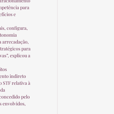
o fracionamento 
mpetência para 
fícios e 
utonomia 
a arrecadação, 
tratégicos para 
vas”, explicou a 
nto indireto 
 STF relativa à 
 da 
concedido pelo 
 envolvidos, 