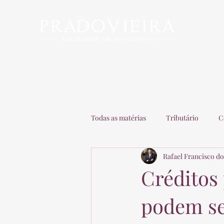
Início
Escritório
Advogados
Matérias
C
Todas as matérias
Tributário
C
Rafael Francisco do
Recuperação de Empresas
Adv
Créditos
podem ser