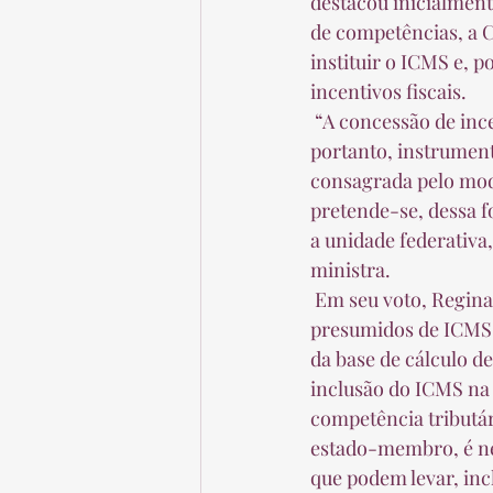
destacou inicialment
de competências, a 
instituir o ICMS e, 
incentivos fiscais.  
 “A concessão de incentivo por estado-membro, observados os requisitos legais, configura, 
portanto, instrument
consagrada pelo mod
pretende-se, dessa f
a unidade federativa,
ministra.  
 Em seu voto, Regina Helena Costa também ressaltou que a inclusão dos créditos 
presumidos de ICMS n
da base de cálculo d
inclusão do ICMS na 
competência tributár
estado-membro, é nec
que podem levar, incl