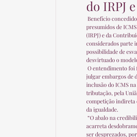
do IRPJ 
 Benefício concedido pelos estados em contexto de incentivo fiscal às empresas, os créditos 
presumidos de ICMS 
(IRPJ) e da Contribu
considerados parte in
possibilidade de esva
desvirtuado o modelo
 O entendimento foi fixado pela Primeira Seção do Superior Tribunal de Justiça (STJ) ao 
julgar embargos de d
inclusão do ICMS na 
tributação, pela Uniã
competição indireta
da igualdade.  
 “O abalo na credibilidade e na crença no programa estatal proposto pelo estado-membro 
acarreta desdobrame
ser desprezados, po