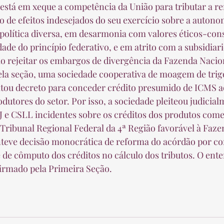
o de efeitos indesejados do seu exercício sobre a autono
 política diversa, em desarmonia com valores éticos-cons
ade do princípio federativo, e em atrito com a subsidiari
ao rejeitar os embargos de divergência da Fazenda Nacion
itou decreto para conceder crédito presumido de ICMS a
dutores do setor. Por isso, a sociedade pleiteou judicial
 e CSLL incidentes sobre os créditos dos produtos comer
eve decisão monocrática de reforma do acórdão por co
e de cômputo dos créditos no cálculo dos tributos. O ent
irmado pela Primeira Seção.  