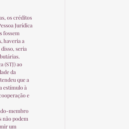
essoa Jurídica 
os fossem 
, haveria a 
disso, seria 
utárias.  
dade da 
ntendeu que a 
a estímulo à 
cooperação e 
is não podem 
imir um 