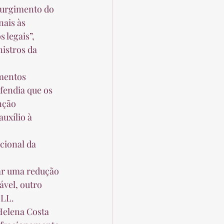
surgimento do 
ais às 
 legais”, 
istros da 
fendia que os 
nção 
uxílio à 
ável, outro 
LL.  