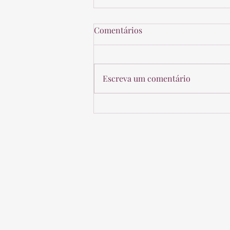
Comentários
Escreva um comentário
Distribuição disfarçada de
lucros: atenção redobrada no
planejamento patrimonial