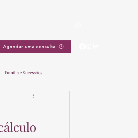
(19) 3863-5111
pradovieira@pradovieira.com.br
Agendar uma consulta
Família e Sucessões
cálculo