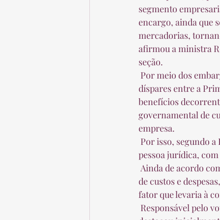
segmento empresarial
encargo, ainda que so
mercadorias, tornando
afirmou a ministra R
seção.  
 Por meio dos embargos de divergência – que discutiam a existência de julgamentos 
díspares entre a Pri
benefícios decorren
governamental de cus
empresa.  
 Por isso, segundo a Fazenda, os créditos deveriam compor o resultado operacional da 
pessoa jurídica, com 
 Ainda de acordo com a Fazenda, o crédito presumido de ICMS, por configurar uma redução 
de custos e despesas,
fator que levaria à c
 Responsável pelo voto vencedor no julgamento da seção, a ministra Regina Helena Costa 