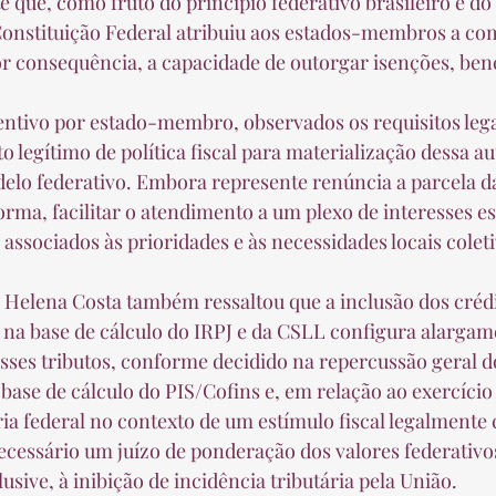
e que, como fruto do princípio federativo brasileiro e d
Constituição Federal atribuiu aos estados-membros a co
por consequência, a capacidade de outorgar isenções, bene
o legítimo de política fiscal para materialização dessa a
elo federativo. Embora represente renúncia a parcela d
orma, facilitar o atendimento a um plexo de interesses es
 associados às prioridades e às necessidades locais coleti
a base de cálculo do IRPJ e da CSLL configura alargame
esses tributos, conforme decidido na repercussão geral do
base de cálculo do PIS/Cofins e, em relação ao exercício
ia federal no contexto de um estímulo fiscal legalmente 
essário um juízo de ponderação dos valores federativos
usive, à inibição de incidência tributária pela União.  