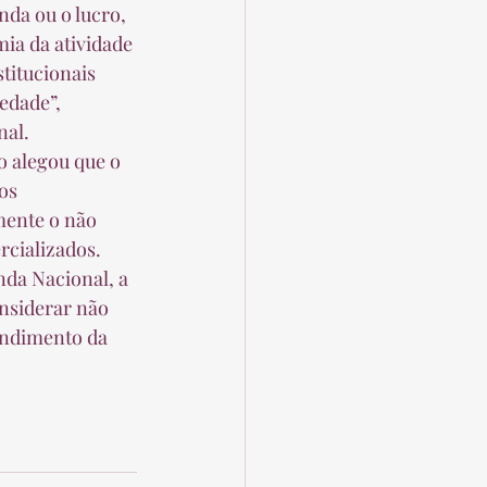
mia da atividade 
titucionais 
edade”, 
al.  
os 
mente o não 
cializados.  
nsiderar não 
endimento da 