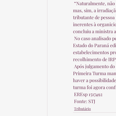
 “Naturalmente, não está em xeque a competência da União para tributar a renda ou o lucro, 
mas, sim, a irradiaçã
tributante de pessoa
inerentes à organicid
concluiu a ministra 
 No caso analisado pela seção, uma sociedade cooperativa de moagem de trigo alegou que o 
Estado do Paraná ed
estabelecimentos pro
recolhimento de IRPJ
 Após julgamento do Tribunal Regional Federal da 4ª Região favorável à Fazenda Nacional, a 
Primeira Turma mant
haver a possibilidad
turma foi agora conf
 EREsp 1517492  
 Fonte: STJ 
Tributário