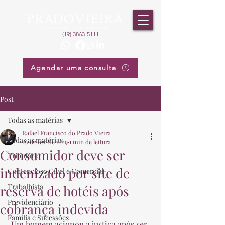
(19) 3863-5111
Agendar uma consulta
Post
Todas as matérias
Rafael Francisco do Prado Vieira
Todas as matérias
26 de fev. de 2019
1 min de leitura
Consumidor deve ser
Tributário
indenizado por site de
Contencioso Cível e Comercial
Trabalhista
reserva de hotéis após
Previdenciário
cobrança indevida
Família e Sucessões
 Um homem acionou a justiça após ser 