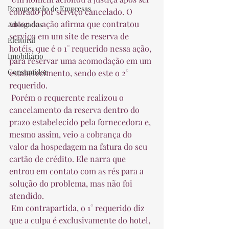
Recuperação de Empresas
cobrado por serviço cancelado. O 
autor da ação afirma que contratou 
Advogados
serviço em um site de reserva de 
Eleitoral
hotéis, que é o 1° requerido nessa ação, 
Imobiliário
para reservar uma acomodação em um 
Consumidor
estabelecimento, sendo este o 2° 
requerido.  
 Porém o requerente realizou o 
cancelamento da reserva dentro do 
prazo estabelecido pela fornecedora e, 
mesmo assim, veio a cobrança do 
valor da hospedagem na fatura do seu 
cartão de crédito. Ele narra que 
entrou em contato com as rés para a 
solução do problema, mas não foi 
atendido.  
 Em contrapartida, o 1° requerido diz 
que a culpa é exclusivamente do hotel, 